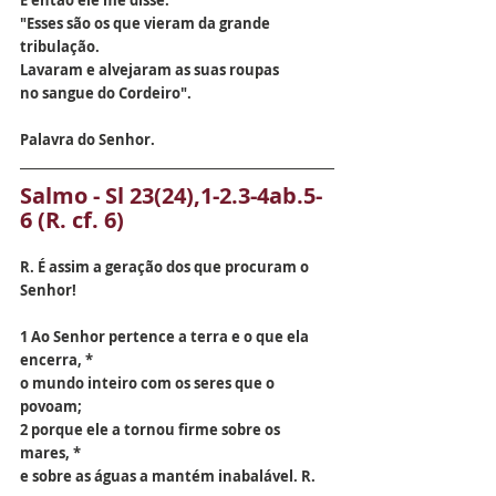
E então ele me disse:
"Esses são os que vieram da grande 
tribulação.
Lavaram e alvejaram as suas roupas
no sangue do Cordeiro".
Palavra do Senhor.
Salmo - Sl 23(24),1-2.3-4ab.5-
6 (R. cf. 6)
R. É assim a geração dos que procuram o 
Senhor!
1 Ao Senhor pertence a terra e o que ela 
encerra, *
o mundo inteiro com os seres que o 
povoam;
2 porque ele a tornou firme sobre os 
mares, *
e sobre as águas a mantém inabalável. R.