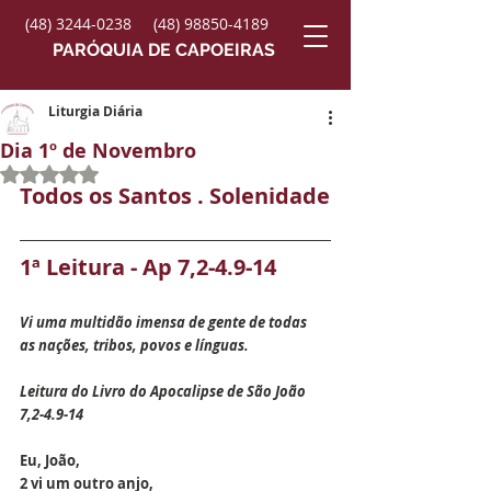
(48) 3244-0238
(48) 98850-4189
PARÓQUIA DE CAPOEIRAS
Liturgia Diária
Dia 1º de Novembro
Avaliado com NaN de 5 estrelas.
Todos os Santos . Solenidade
1ª Leitura - Ap 7,2-4.9-14
Vi uma multidão imensa de gente de todas
as nações, tribos, povos e línguas.
Leitura do Livro do Apocalipse de São João 
7,2-4.9-14
Eu, João, 
2 vi um outro anjo,