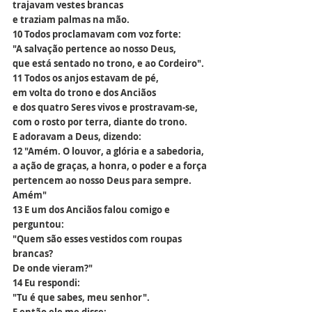
trajavam vestes brancas
e traziam palmas na mão.
10 Todos proclamavam com voz forte:
"A salvação pertence ao nosso Deus,
que está sentado no trono, e ao Cordeiro".
11 Todos os anjos estavam de pé,
em volta do trono e dos Anciãos
e dos quatro Seres vivos e prostravam-se,
com o rosto por terra, diante do trono.
E adoravam a Deus, dizendo:
12 "Amém. O louvor, a glória e a sabedoria,
a ação de graças, a honra, o poder e a força
pertencem ao nosso Deus para sempre. 
Amém"
13 E um dos Anciãos falou comigo e 
perguntou:
"Quem são esses vestidos com roupas 
brancas?
De onde vieram?"
14 Eu respondi:
"Tu é que sabes, meu senhor".