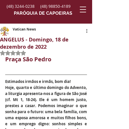
(48) 3244-0238
(48) 98850-4189
PARÓQUIA DE CAPOEIRAS
Vatican News
ANGELUS - Domingo, 18 de
dezembro de 2022
Avaliado com NaN de 5 estrelas.
Praça São Pedro
Estimados irmãos e irmãs, bom dia!
Hoje, quarto e último domingo do Advento, 
a liturgia apresenta-nos a figura de São José 
(cf. Mt 1, 18-24). Ele é um homem justo, 
prestes a casar. Podemos imaginar o que 
sonha para o futuro: uma bela família, com 
uma esposa amorosa e muitos filhos bons, 
e um emprego digno: sonhos simples e 