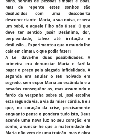
bons, sonhos de pessoas simples e boas. 
Mas de repente estes sonhos são 
desiludidos com uma descoberta 
desconcertante: Maria, a sua noiva, espera 
um bebé, e aquele filho não é seu! O que 
deve ter sentido José? Desânimo, dor, 
perplexidade, talvez até irritação e 
desilusão... Experimentou que o mundo lhe 
caía em cima! E o que podia fazer?
A Lei dava-lhe duas possibilidades. A 
primeira era denunciar Maria e fazê-la 
pagar o preço pela alegada infidelidade. A 
segunda era anular o seu noivado em 
segredo, sem expor Maria ao escândalo e a 
pesadas consequências, mas assumindo o 
fardo da vergonha sobre si. José escolhe 
esta segunda via, a via da misericórdia. E eis 
que, no coração da crise, precisamente 
enquanto pensa e pondera tudo isto, Deus 
acende uma nova luz no seu coração: em 
sonho, anuncia-lhe que a maternidade de 
Maria não vem de uma traição, mas é obra 