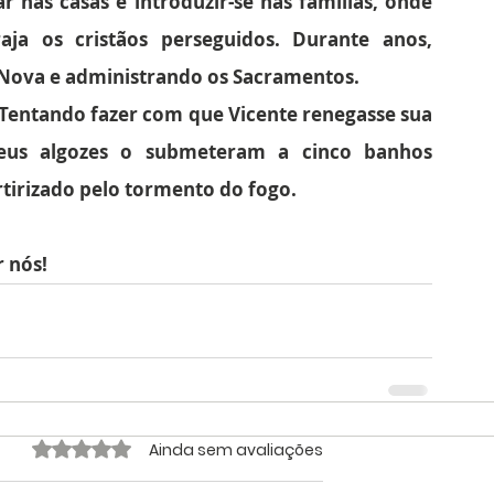
 nas casas e introduzir-se nas famílias, onde 
ja os cristãos perseguidos. Durante anos, 
 Nova e administrando os Sacramentos.
 Tentando fazer com que Vicente renegasse sua 
eus algozes o submeteram a cinco banhos 
rtirizado pelo tormento do fogo.
r nós!
Avaliado com 0 de 5 estrelas.
Ainda sem avaliações