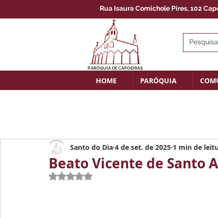
Rua Isaura Comichole Pires, 102 Capoe
PARÓQUIA DE CAPOEIRAS
HOME
PARÓQUIA
COM
Santo do Dia
4 de set. de 2025
1 min de leit
Beato Vicente de Santo A
Avaliado com NaN de 5 estrelas.