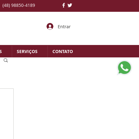
(48) 98850-4189
Entrar
S
SERVIÇOS
CONTATO