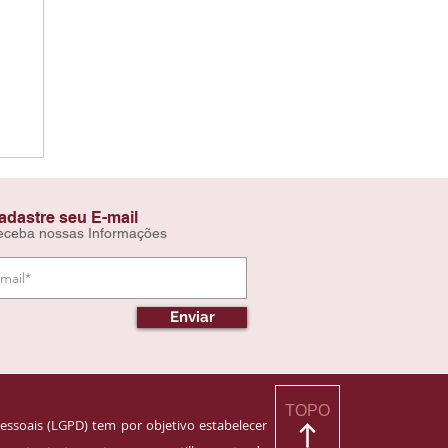
adastre seu E-mail
eceba nossas Informações
Enviar
TOPO
essoais (LGPD) tem por objetivo estabelecer