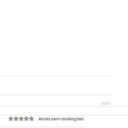
Avaliado com 0 de 5 estrelas.
Ainda sem avaliações