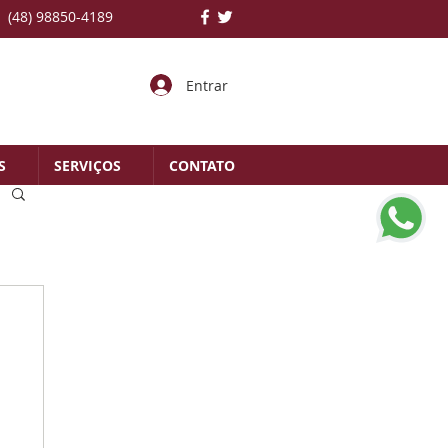
(48) 98850-4189
Entrar
S
SERVIÇOS
CONTATO