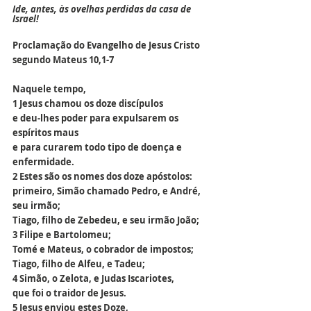
Ide, antes, às ovelhas perdidas da casa de 
Israel!
Proclamação do Evangelho de Jesus Cristo 
segundo Mateus 10,1-7
Naquele tempo,
1 Jesus chamou os doze discípulos
e deu-lhes poder para expulsarem os 
espíritos maus
e para curarem todo tipo de doença e 
enfermidade.
2 Estes são os nomes dos doze apóstolos:
primeiro, Simão chamado Pedro, e André, 
seu irmão;
Tiago, filho de Zebedeu, e seu irmão João;
3 Filipe e Bartolomeu;
Tomé e Mateus, o cobrador de impostos;
Tiago, filho de Alfeu, e Tadeu;
4 Simão, o Zelota, e Judas Iscariotes,
que foi o traidor de Jesus.
5 Jesus enviou estes Doze, 