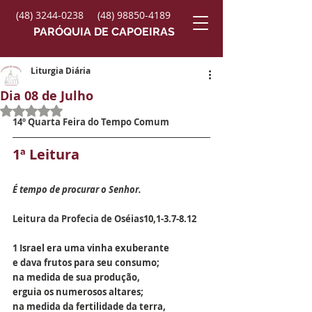
(48) 3244-0238
(48) 98850-4189
PARÓQUIA DE CAPOEIRAS
Liturgia Diária
Dia 08 de Julho
Avaliado com NaN de 5 estrelas.
14º Quarta Feira do Tempo Comum
1ª Leitura
É tempo de procurar o Senhor.
Leitura da Profecia de Oséias
10,1-3.7-8.12
1 Israel era uma vinha exuberante
e dava frutos para seu consumo;
na medida de sua produção,
erguia os numerosos altares;
na medida da fertilidade da terra,