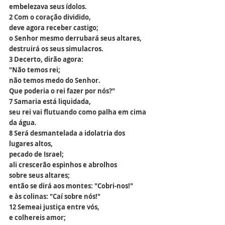
embelezava seus ídolos.
2 Com o coração dividido,
deve agora receber castigo;
o Senhor mesmo derrubará seus altares,
destruirá os seus simulacros.
3 Decerto, dirão agora:
"Não temos rei;
não temos medo do Senhor.
Que poderia o rei fazer por nós?"
7 Samaria está liquidada,
seu rei vai flutuando como palha em cima 
da água.
8 Será desmantelada a idolatria dos 
lugares altos,
pecado de Israel;
ali crescerão espinhos e abrolhos
sobre seus altares;
então se dirá aos montes: "Cobri-nos!"
e às colinas: "Caí sobre nós!"
12 Semeai justiça entre vós,
e colhereis amor;