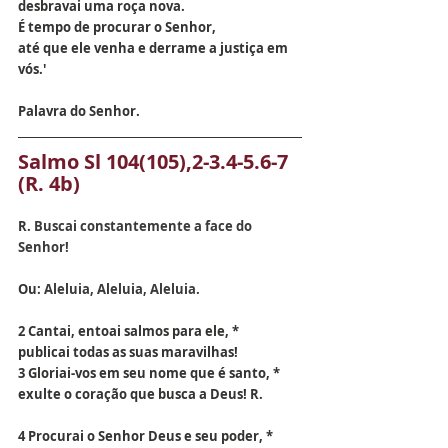
desbravai uma roça nova.
É tempo de procurar o Senhor,
até que ele venha e derrame a justiça em 
vós.'
Palavra do Senhor.
Salmo 
Sl 104(105),2-3.4-5.6-7 
(R. 4b)
R.
 Buscai constantemente a face do 
Senhor!
Ou:
 Aleluia, Aleluia, Aleluia.
2 Cantai, entoai salmos para ele, *
publicai todas as suas maravilhas!
3 Gloriai-vos em seu nome que é santo, *
exulte o coração que busca a Deus! R.
4 Procurai o Senhor Deus e seu poder, *