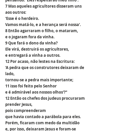
pensando: 'Eles respeitarão meu filho'.
7 Mas aqueles agricultores disseram uns 
aos outros:
'Esse é o herdeiro.
Vamos matá-lo, e a herança será nossa'.
8 Então agarraram o filho, o mataram,
e o jogaram fora da vinha.
9 Que fará o dono da vinha?
Ele virá, destruirá os agricultores,
e entregará a vinha a outros.
12 Por acaso, não lestes na Escritura:
'A pedra que os construtores deixaram de 
lado,
tornou-se a pedra mais importante;
11 isso foi feito pelo Senhor
e é admirável aos nossos olhos'?"
12 Então os chefes dos judeus procuraram 
prender Jesus,
pois compreenderam 
que havia contado a parábola para eles.
Porém, ficaram com medo da multidão
e, por isso, deixaram Jesus e foram-se 