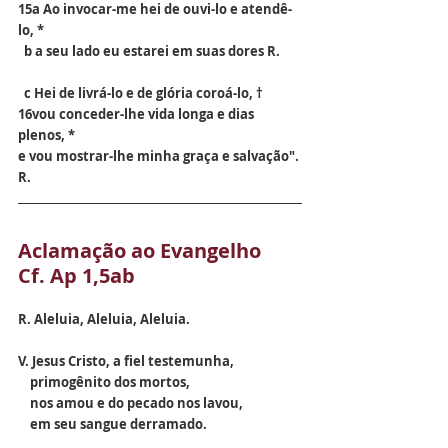
15a Ao invocar-me hei de ouvi-lo e atendê-
lo, *
  b a seu lado eu estarei em suas dores R.
  c Hei de livrá-lo e de glória coroá-lo, †
16vou conceder-lhe vida longa e dias 
plenos, *
e vou mostrar-lhe minha graça e salvação". 
R.
Aclamação ao Evangelho  
Cf. Ap 1,5ab
R. Aleluia, Aleluia, Aleluia.
V. Jesus Cristo, a fiel testemunha, 
    primogênito dos mortos, 
    nos amou e do pecado nos lavou, 
    em seu sangue derramado.