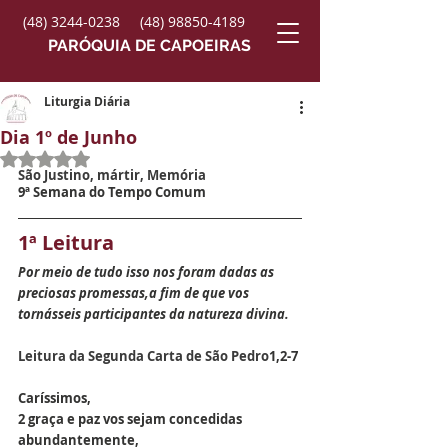
(48) 3244-0238
(48) 98850-4189
PARÓQUIA DE CAPOEIRAS
Liturgia Diária
Dia 1º de Junho
Avaliado com NaN de 5 estrelas.
São Justino, mártir
, Memória
9ª Semana do Tempo Comum
1ª Leitura 
Por meio de tudo isso nos foram dadas as 
preciosas promessas,a fim de que vos 
tornásseis participantes da natureza divina.
Leitura da Segunda Carta de São Pedro
1,2-7
Caríssimos,
2 graça e paz vos sejam concedidas 
abundantemente,