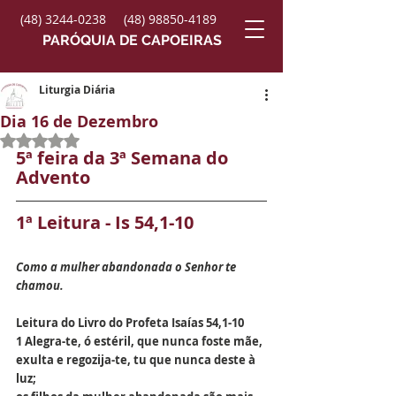
(48) 3244-0238
(48) 98850-4189
PARÓQUIA DE CAPOEIRAS
Liturgia Diária
Dia 16 de Dezembro
Avaliado com NaN de 5 estrelas.
5ª feira da 3ª Semana do 
Advento
1ª Leitura - Is 54,1-10
Como a mulher abandonada o Senhor te 
chamou.
Leitura do Livro do Profeta Isaías 54,1-10
1 Alegra-te, ó estéril, que nunca foste mãe,
exulta e regozija-te, tu que nunca deste à 
luz;