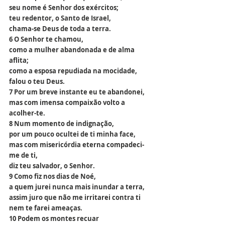
seu nome é Senhor dos exércitos;
teu redentor, o Santo de Israel,
chama-se Deus de toda a terra.
6 O Senhor te chamou,
como a mulher abandonada e de alma 
aflita;
como a esposa repudiada na mocidade,
falou o teu Deus.
7 Por um breve instante eu te abandonei,
mas com imensa compaixão volto a 
acolher-te.
8 Num momento de indignação,
por um pouco ocultei de ti minha face,
mas com misericórdia eterna compadeci-
me de ti,
diz teu salvador, o Senhor.
9 Como fiz nos dias de Noé,
a quem jurei nunca mais inundar a terra,
assim juro que não me irritarei contra ti
nem te farei ameaças.
10 Podem os montes recuar