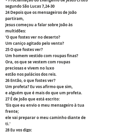
+ Proclamação do Evangelho de Jesus Cristo 
segundo São Lucas 7,24-30
24 Depois que os mensageiros de João 
partiram,
Jesus começou a falar sobre João às 
multidões:
'O que fostes ver no deserto?
Um caniço agitado pelo vento?
25 O que fostes ver?
Um homem vestido com roupas finas?
Ora, os que se vestem com roupas 
preciosas e vivem no luxo
estão nos palácios dos reis.
26 Então, o que fostes ver?
Um profeta? Eu vos afirmo que sim,
e alguém que é mais do que um profeta.
27 É de João que está escrito:
'Eis que eu envio o meu mensageiro à tua 
frente;
ele vai preparar o meu caminho diante de 
ti.'
28 Eu vos digo: