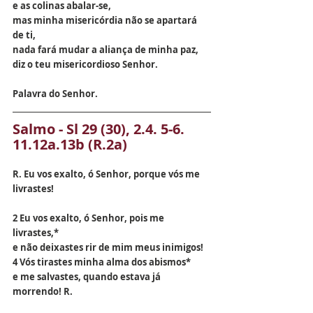
e as colinas abalar-se,
mas minha misericórdia não se apartará 
de ti,
nada fará mudar a aliança de minha paz,
diz o teu misericordioso Senhor.
Palavra do Senhor.
Salmo - Sl 29 (30), 2.4. 5-6. 
11.12a.13b (R.2a)
R. Eu vos exalto, ó Senhor, porque vós me 
livrastes!
2 Eu vos exalto, ó Senhor, pois me 
livrastes,*
e não deixastes rir de mim meus inimigos!
4 Vós tirastes minha alma dos abismos*
e me salvastes, quando estava já 
morrendo! R.