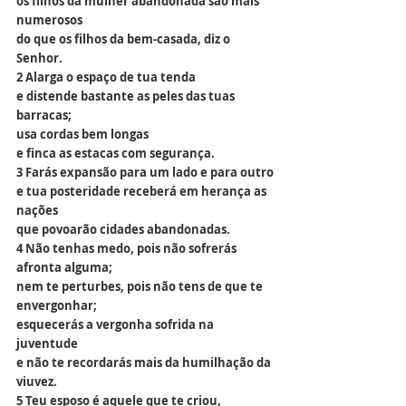
os filhos da mulher abandonada são mais 
numerosos
do que os filhos da bem-casada, diz o 
Senhor.
2 Alarga o espaço de tua tenda
e distende bastante as peles das tuas 
barracas;
usa cordas bem longas
e finca as estacas com segurança.
3 Farás expansão para um lado e para outro
e tua posteridade receberá em herança as 
nações
que povoarão cidades abandonadas.
4 Não tenhas medo, pois não sofrerás 
afronta alguma;
nem te perturbes, pois não tens de que te 
envergonhar;
esquecerás a vergonha sofrida na 
juventude
e não te recordarás mais da humilhação da 
viuvez.
5 Teu esposo é aquele que te criou,