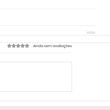
Avaliado com 0 de 5 estrelas.
Ainda sem avaliações