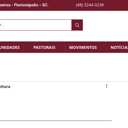
(48) 3244-0238
iras - Florianópolis – SC.
UNIDADES
PASTORAIS
MOVIMENTOS
NOTÍCIA
eitura