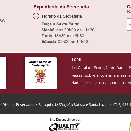
Expediente da Secretaria
C
R
Horário da Secretaria
 SC.
Terça a Sexta-Feira:
Manhã
: das 09h00 às 11h30
Tarde
: 13h30 às 16h30
Sábado
: 09h00 às 11h00
LGPD
:
Lei Geral de Proteção de Dados P
regras, sobre a coleta, armaze
dados pessoais dos usuários.
Conf
 Direitos Reservados • Paróquia de São João Batista e Santa Luzia
• CNPJ 083.
Site Desenvolvido por: