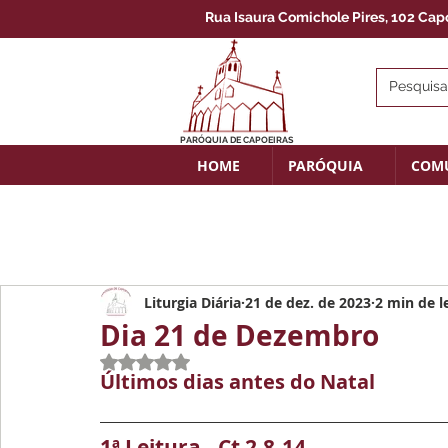
Rua Isaura Comichole Pires, 102 Capoe
PARÓQUIA DE CAPOEIRAS
HOME
PARÓQUIA
COM
Liturgia Diária
21 de dez. de 2023
2 min de l
Dia 21 de Dezembro
Avaliado com NaN de 5 estrelas.
Últimos dias antes do Natal 
1ª Leitura - Ct 2,8-14