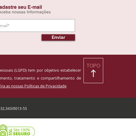
adastre seu E-mail
eceba nossas Informações
Enviar
TOPO
essoais (LGPD) tem por objetivo estabelecer
namento, tratamento e compartilhamento de
ira as nossas Políticas de Privacidade
932.343/0013-55