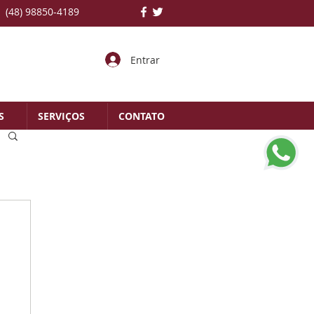
(48) 98850-4189
Entrar
S
SERVIÇOS
CONTATO