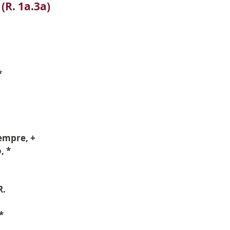
 (R. 1a.3a)
*
empre, +
, *
R.
*