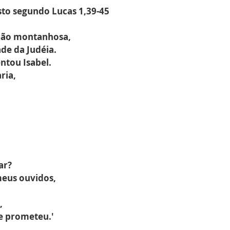
sto segundo Lucas 1,39-45
gião montanhosa,
de da Judéia.
ntou Isabel.
ria,
ar?
meus ouvidos,
.
,
e prometeu.'