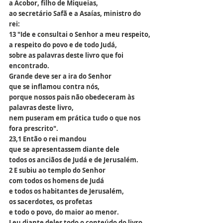
a Acobor, filho de Miqueias,
ao secretário Safã e a Asaías, ministro do 
rei:
13 "Ide e consultai o Senhor a meu respeito,
a respeito do povo e de todo Judá,
sobre as palavras deste livro que foi 
encontrado.
Grande deve ser a ira do Senhor
que se inflamou contra nós,
porque nossos pais não obedeceram às 
palavras deste livro,
nem puseram em prática tudo o que nos 
fora prescrito".
23,1 Então o rei mandou
que se apresentassem diante dele
todos os anciãos de Judá e de Jerusalém.
2 E subiu ao templo do Senhor
com todos os homens de Judá
e todos os habitantes de Jerusalém,
os sacerdotes, os profetas
e todo o povo, do maior ao menor.
Leu diante deles todo o conteúdo do livro 