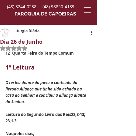
(48) 3244-0238
(48) 98850-4189
PARÓQUIA DE CAPOEIRAS
Liturgia Diária
Dia 26 de Junho
Avaliado com NaN de 5 estrelas.
12º Quarta Feira do Tempo Comum
1ª Leitura
O rei leu diante do povo o conteúdo do 
livroda Aliança que tinha sido achado na 
casa do Senhor; e concluiu a aliança diante 
do Senhor.
Leitura do Segundo Livro dos Reis
22,8-13; 
23,1-3
Naqueles dias,