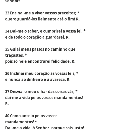
Senhor!
33 Ensinai-me a viver vossos preceitos; *
quero guardá-los fielmente até o fim! R.
34 Dai-me o saber, e cumprirei a vossa lei, *
e de todo o coração a guardarei. R.
35 Guiai meus passos no caminho que 
traçastes, *
pois só nele encontrarei felicidade. R.
36 Inclinai meu coração às vossas leis, *
e nunca ao dinheiro e à avareza. R.
37 Desviai o meu olhar das coisas vãs, *
dai-me a vida pelos vossos mandamentos! 
R.
40 Como anseio pelos vossos 
mandamentos! *
Dai-me a vida, ó Senhor, porque sois justo! 