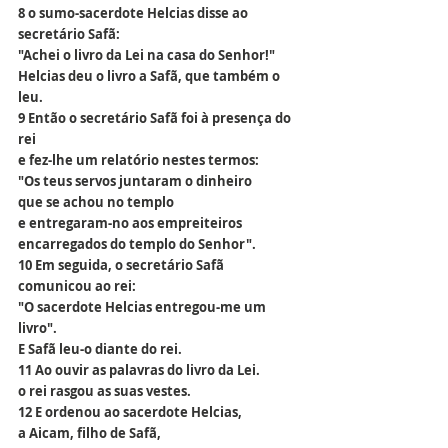
8 o sumo-sacerdote Helcias disse ao 
secretário Safã:
"Achei o livro da Lei na casa do Senhor!"
Helcias deu o livro a Safã, que também o 
leu.
9 Então o secretário Safã foi à presença do 
rei
e fez-lhe um relatório nestes termos:
"Os teus servos juntaram o dinheiro
que se achou no templo
e entregaram-no aos empreiteiros
encarregados do templo do Senhor".
10 Em seguida, o secretário Safã 
comunicou ao rei:
"O sacerdote Helcias entregou-me um 
livro".
E Safã leu-o diante do rei.
11 Ao ouvir as palavras do livro da Lei.
o rei rasgou as suas vestes.
12 E ordenou ao sacerdote Helcias,
a Aicam, filho de Safã,