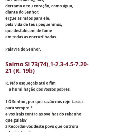
derrama o teu coração, como água,
diante do Senhor;
ergue as mãos para ele,
pela vida de teus pequeninos,
que desfalecem de fome
em todas as encruzilhadas.
Palavra do Senhor.
Salmo 
Sl 73(74),1-2.3-4.5-7.20-
21 (R. 19b)
R.
 Não esqueçais até o fim
    a humilhação dos vossos pobres.
1 Ó Senhor, por que razão nos rejeitastes 
para sempre *
e vos irais contra as ovelhas do rebanho 
que guiais?
2 Recordai-vos deste povo que outrora 