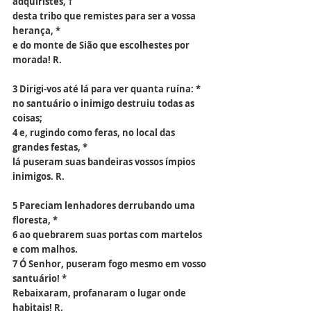
adquiristes, †
desta tribo que remistes para ser a vossa 
herança, *
e do monte de Sião que escolhestes por 
morada! R.
3 Dirigi-vos até lá para ver quanta ruína: *
no santuário o inimigo destruiu todas as 
coisas;
4 e, rugindo como feras, no local das 
grandes festas, *
lá puseram suas bandeiras vossos ímpios 
inimigos. R.
5 Pareciam lenhadores derrubando uma 
floresta, *
6 ao quebrarem suas portas com martelos 
e com malhos.
7 Ó Senhor, puseram fogo mesmo em vosso 
santuário! *
Rebaixaram, profanaram o lugar onde 
habitais! R.