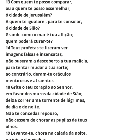
13 Com quem te posso comparar,
ou a quem te posso assemelhar,
ó cidade de Jerusalém?
A quem te igualarei, para te consolar,
ó cidade de Sião?
Grande como o mar é tua aflição;
quem poderá curar-te?
14 Teus profetas te fizeram ver
imagens falsas e insensatas,
não puseram a descoberto a tua malícia,
para tentar mudar a tua sorte;
ao contrário, deram-te oráculos
mentirosos e atraentes.
18 Grite o teu coração ao Senhor,
em favor dos muros da cidade de Sião;
deixa correr uma torrente de lágrimas,
de dia e de noite.
Não te concedas repouso,
não cessem de chorar as pupilas de teus 
olhos.
19 Levanta-te, chora na calada da noite,
no início das vigílias,