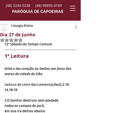
(48) 3244-0238
(48) 98850-4189
PARÓQUIA DE CAPOEIRAS
Liturgia Diária
Dia 27 de Junho
Avaliado com NaN de 5 estrelas.
12º Sábado do Tempo Comum
1ª Leitura
Grite o teu coração ao Senhor,em favor dos 
muros da cidade de Sião.
Leitura do Livro das Lamentações
2,2.10-
14.18-19
2 O Senhor destruiu sem piedade
todos os campos de Jacó;
em sua ira deitou abaixo