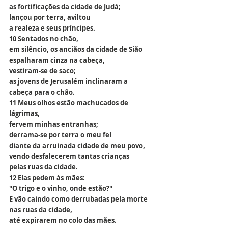
as fortificações da cidade de Judá;
lançou por terra, aviltou
a realeza e seus príncipes.
10 Sentados no chão,
em silêncio, os anciãos da cidade de Sião
espalharam cinza na cabeça,
vestiram-se de saco;
as jovens de Jerusalém inclinaram a 
cabeça para o chão.
11 Meus olhos estão machucados de 
lágrimas,
fervem minhas entranhas;
derrama-se por terra o meu fel
diante da arruinada cidade de meu povo,
vendo desfalecerem tantas crianças
pelas ruas da cidade.
12 Elas pedem às mães:
"O trigo e o vinho, onde estão?"
E vão caindo como derrubadas pela morte
nas ruas da cidade,
até expirarem no colo das mães.