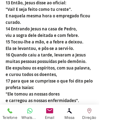
13 Então, Jesus disse ao oficial:
"Vai! E seja feito como tu creste".
E naquela mesma hora o empregado ficou 
curado.
14 Entrando Jesus na casa de Pedro,
viu a sogra dele deitada e com febre.
15 Tocou-lhe a mão, e a febre a deixou.
Ela se levantou, e pôs-se a servi-lo.
16 Quando caiu a tarde, levaram a Jesus
muitas pessoas possuídas pelo demônio.
Ele expulsou os espíritos, com sua palavra,
e curou todos os doentes,
17 para que se cumprisse o que foi dito pelo 
profeta Isaías:
"Ele tomou as nossas dores
e carregou as nossas enfermidades".
Palavra da Salvação.
Telefone
WhatsApp
Email
Missa
Direção
Liturgia