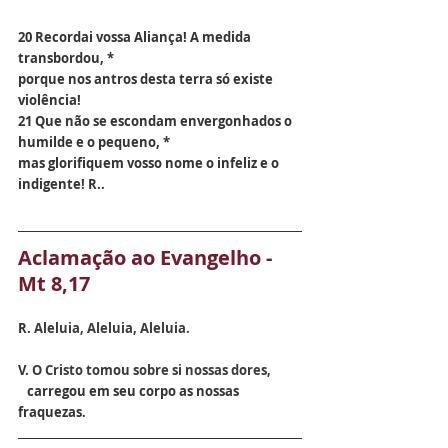
20 Recordai vossa Aliança! A medida 
transbordou, *
porque nos antros desta terra só existe 
violência!
21 Que não se escondam envergonhados o 
humilde e o pequeno, *
mas glorifiquem vosso nome o infeliz e o 
indigente! R..
Aclamação ao Evangelho -
Mt 8,17
R. 
Aleluia, Aleluia, Aleluia.
V. 
O
Cristo tomou sobre si nossas dores, 
   carregou em seu corpo as nossas 
fraquezas.