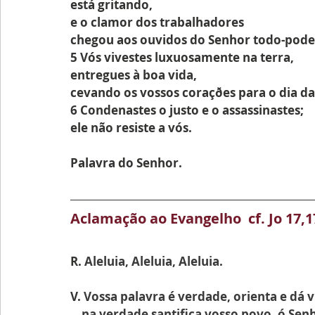
está gritando,
e o clamor dos trabalhadores
chegou aos ouvidos do Senhor todo-pode
5 Vós vivestes luxuosamente na terra,
entregues à boa vida,
cevando os vossos coraçðes para o dia d
6 Condenastes o justo e o assassinastes;
ele não resiste a vós.
Palavra do Senhor.
Aclamação ao Evangelho  cf. Jo 17,1
R. 
Aleluia, Aleluia, Aleluia.
V. 
Vossa palavra é verdade, orienta e dá v
    na verdade santifica vosso povo, ó Sen