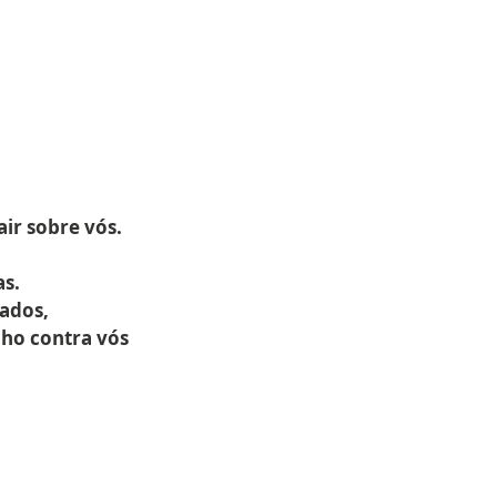
ir sobre vós.
as.
jados,
nho contra vós