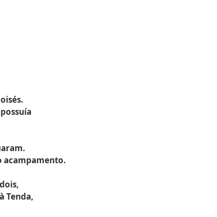
oisés.
 possuía
,
uaram.
no acampamento.
dois,
à Tenda,