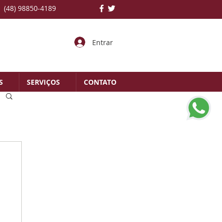
(48) 98850-4189
Entrar
S
SERVIÇOS
CONTATO