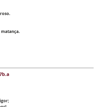
roso.
a matança.
7b.a
igor;
hor!