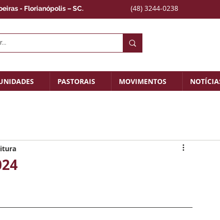
(48) 3244-0238
iras - Florianópolis – SC.
UNIDADES
PASTORAIS
MOVIMENTOS
NOTÍCIA
itura
024