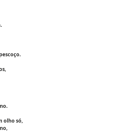
.
pescoço.
os,
rno.
 olho só,
rno,