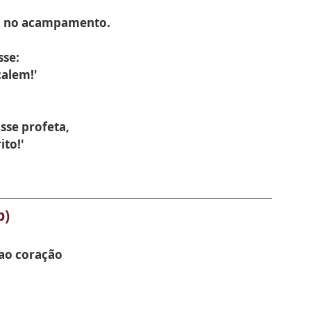
o no acampamento.
sse:
calem!'
sse profeta,
ito!'
b)
 ao coração