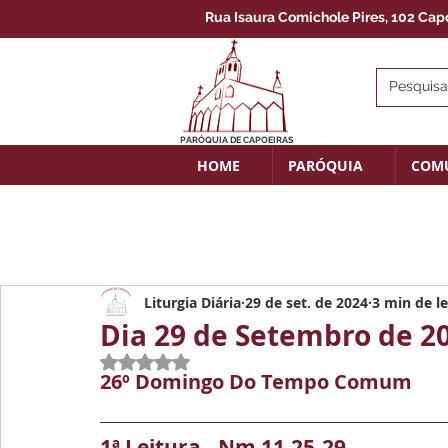
Rua Isaura Comichole Pires, 102 Capoe
PARÓQUIA DE CAPOEIRAS
HOME
PARÓQUIA
COM
Liturgia Diária
29 de set. de 2024
3 min de le
Dia 29 de Setembro de 2
Avaliado com NaN de 5 estrelas.
26º Domingo Do Tempo Comum
1ª Leitura - Nm 11,25-29