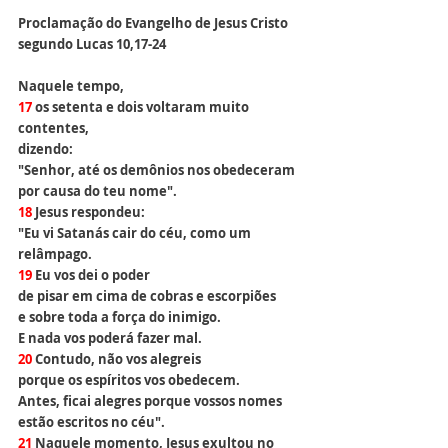
Proclamação do Evangelho de Jesus Cristo 
segundo Lucas 
10,17-24
Naquele tempo,
17 
os setenta e dois voltaram muito 
contentes, 
dizendo:
"Senhor, até os demônios nos obedeceram
por causa do teu nome".
18 
Jesus respondeu:
"Eu vi Satanás cair do céu, como um 
relâmpago.
19 
Eu vos dei o poder
de pisar em cima de cobras e escorpiões
e sobre toda a força do inimigo.
E nada vos poderá fazer mal.
20 
Contudo, não vos alegreis
porque os espíritos vos obedecem.
Antes, ficai alegres porque vossos nomes
estão escritos no céu".
21 
Naquele momento, Jesus exultou no 