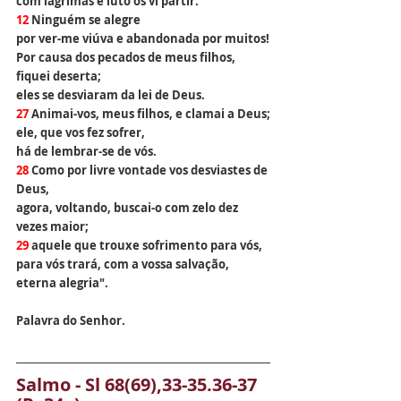
com lágrimas e luto os vi partir.
12 
Ninguém se alegre
por ver-me viúva e abandonada por muitos!
Por causa dos pecados de meus filhos, 
fiquei deserta;
eles se desviaram da lei de Deus.
27 
Animai-vos, meus filhos, e clamai a Deus;
ele, que vos fez sofrer, 
há de lembrar-se de vós.
28 
Como por livre vontade vos desviastes de 
Deus,
agora, voltando, buscai-o com zelo dez 
vezes maior;
29 
aquele que trouxe sofrimento para vós,
para vós trará, com a vossa salvação, 
eterna alegria".
Palavra do Senhor.
Salmo - 
Sl 68(69),33-35.36-37 