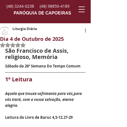
(48) 3244-0238
(48) 98850-4189
PARÓQUIA DE CAPOEIRAS
Liturgia Diária
Dia 4 de Outubro de 2025
Avaliado com NaN de 5 estrelas.
São Francisco de Assis, 
religioso
, Memória
Sábado da 26ª Semana Do Tempo Comum
1ª Leitura
Aquele que trouxe sofrimento para vós,para 
vós trará, com a vossa salvação, eterna 
alegria.
Leitura do Livro de Baruc 4,5-12.27-29