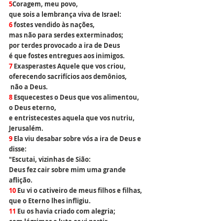
5
Coragem, meu povo,
que sois a lembrança viva de Israel:
6 
fostes vendido às nações,
mas não para serdes exterminados;
por terdes provocado a ira de Deus
é que fostes entregues aos inimigos.
7 
Exasperastes Aquele que vos criou,
oferecendo sacrifícios aos demônios, 
 não a Deus.
8 
Esquecestes o Deus que vos alimentou, 
o Deus eterno,
e entristecestes aquela que vos nutriu, 
Jerusalém.
9 
Ela viu desabar sobre vós a ira de Deus e 
disse: 
"Escutai, vizinhas de Sião:
Deus fez cair sobre mim uma grande 
aflição.
10 
Eu vi o cativeiro de meus filhos e filhas,
que o Eterno lhes infligiu.
11 
Eu os havia criado com alegria;