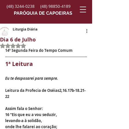
(48) 3244-0238
(48) 98850-4189
PARÓQUIA DE CAPOEIRAS
Liturgia Diária
Dia 6 de Julho
Avaliado com NaN de 5 estrelas.
14º Segunda Feira do Tempo Comum
1ª Leitura
Eu te desposarei para sempre.
Leitura da Profecia de Oséias
2,16.17b-18.21-
22
Assim fala o Senhor:
16 "Eis que eu a vou seduzir,
levando-a à solidão,
onde lhe falarei ao coração;