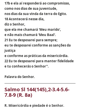
17b e ela aí responderá ao compromisso,
como nos dias de sua juventude,
nos dias da sua vinda da terra do Egito.
18 Acontecerá nesse dia,
diz o Senhor,
que ela me chamará 'Meu marido',
e não mais chamará 'Meu Baal'.
21 Eu te desposarei para sempre;
eu te desposarei conforme as sanções da 
justiça
e conforme as práticas da misericórdia.
22 Eu te desposarei para manter fidelidade
e tu conhecerás o Senhor".
Palavra do Senhor.
Salmo 
Sl 144(145),2-3.4-5.6-
7.8-9 (R. 8a)
R.
 Misericórdia e piedade é o Senhor.