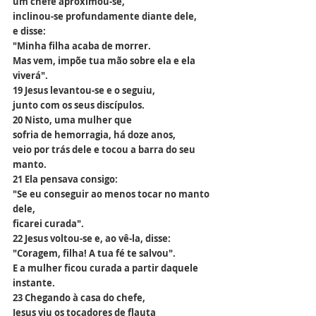
um chefe aproximou-se,
inclinou-se profundamente diante dele,
e disse:
"Minha filha acaba de morrer.
Mas vem, impõe tua mão sobre ela e ela 
viverá".
19 Jesus levantou-se e o seguiu,
junto com os seus discípulos.
20 Nisto, uma mulher que
sofria de hemorragia, há doze anos,
veio por trás dele e tocou a barra do seu 
manto.
21 Ela pensava consigo:
"Se eu conseguir ao menos tocar no manto 
dele,
ficarei curada".
22 Jesus voltou-se e, ao vê-la, disse:
"Coragem, filha! A tua fé te salvou".
E a mulher ficou curada a partir daquele 
instante.
23 Chegando à casa do chefe,
Jesus viu os tocadores de flauta