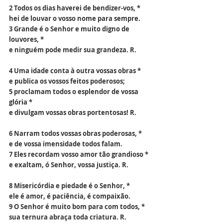
2 Todos os dias haverei de bendizer-vos, *
hei de louvar o vosso nome para sempre.
3 Grande é o Senhor e muito digno de 
louvores, *
e ninguém pode medir sua grandeza. R.
4 Uma idade conta à outra vossas obras *
e publica os vossos feitos poderosos;
5 proclamam todos o esplendor de vossa 
glória *
e divulgam vossas obras portentosas! R.
6 Narram todos vossas obras poderosas, *
e de vossa imensidade todos falam.
7 Eles recordam vosso amor tão grandioso *
e exaltam, ó Senhor, vossa justiça. R.
8 Misericórdia e piedade é o Senhor, *
ele é amor, é paciência, é compaixão.
9 O Senhor é muito bom para com todos, *
sua ternura abraça toda criatura. R.