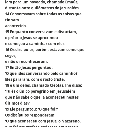
iam para um povoado, chamado Emaús,
distante onze quilômetros de Jerusalém.
14 Conversavam sobre todas as coisas que 
tinham
acontecido.
15 Enquanto conversavam e discutiam,
o próprio Jesus se aproximou
e começou a caminhar com eles.
16 Os discípulos, porém, estavam como que 
cegos,
e não o reconheceram.
17 Então Jesus perguntou:
'O que ides conversando pelo caminho?'
Eles pararam, com o rosto triste,
18 e um deles, chamado Cléofas, lhe disse:
'Tu és o único peregrino em Jerusalém
que não sabe o que lá aconteceu nestes 
últimos dias?'
19 Ele perguntou: 'O que foi?'
Os discípulos responderam:
'O que aconteceu com Jesus, o Nazareno,