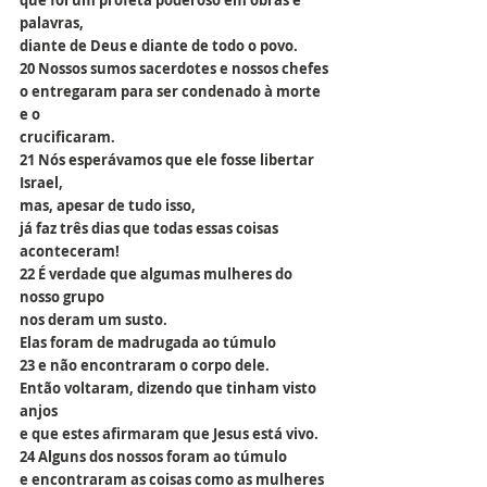
que foi um profeta poderoso em obras e 
palavras,
diante de Deus e diante de todo o povo.
20 Nossos sumos sacerdotes e nossos chefes
o entregaram para ser condenado à morte 
e o
crucificaram.
21 Nós esperávamos que ele fosse libertar 
Israel,
mas, apesar de tudo isso,
já faz três dias que todas essas coisas 
aconteceram!
22 É verdade que algumas mulheres do 
nosso grupo
nos deram um susto.
Elas foram de madrugada ao túmulo
23 e não encontraram o corpo dele.
Então voltaram, dizendo que tinham visto 
anjos
e que estes afirmaram que Jesus está vivo.
24 Alguns dos nossos foram ao túmulo
e encontraram as coisas como as mulheres 