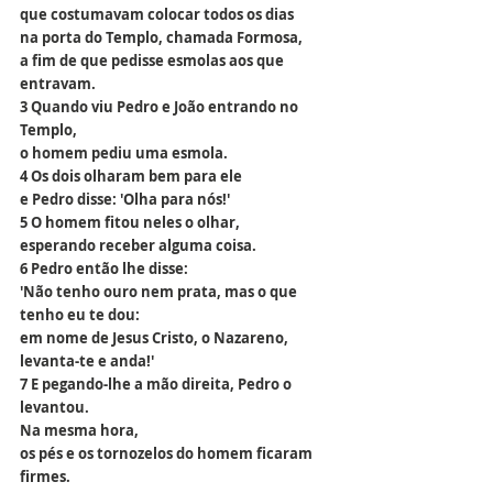
que costumavam colocar todos os dias
na porta do Templo, chamada Formosa,
a fim de que pedisse esmolas aos que 
entravam.
3 Quando viu Pedro e João entrando no 
Templo,
o homem pediu uma esmola.
4 Os dois olharam bem para ele
e Pedro disse: 'Olha para nós!'
5 O homem fitou neles o olhar,
esperando receber alguma coisa.
6 Pedro então lhe disse:
'Não tenho ouro nem prata, mas o que 
tenho eu te dou:
em nome de Jesus Cristo, o Nazareno,
levanta-te e anda!'
7 E pegando-lhe a mão direita, Pedro o 
levantou.
Na mesma hora,
os pés e os tornozelos do homem ficaram 
firmes.