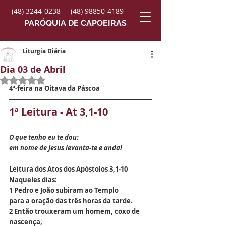
(48) 3244-0238
(48) 98850-4189
PARÓQUIA DE CAPOEIRAS
Liturgia Diária
Dia 03 de Abril
Avaliado com NaN de 5 estrelas.
4ª-feira na Oitava da Páscoa
1ª Leitura - At 3,1-10
O que tenho eu te dou:
em nome de Jesus levanta-te e anda!
Leitura dos Atos dos Apóstolos 3,1-10
Naqueles dias:
1 Pedro e João subiram ao Templo
para a oração das três horas da tarde.
2 Então trouxeram um homem, coxo de 
nascença,