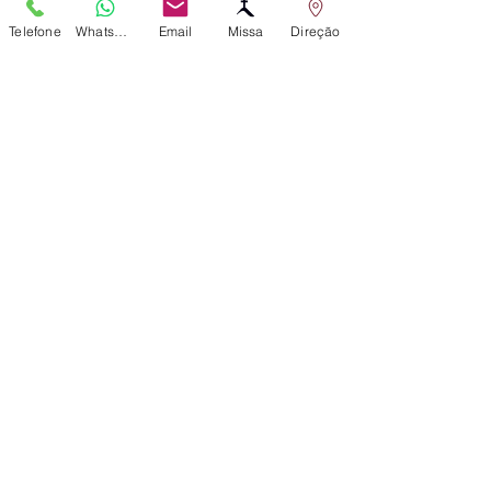
e como tinham reconhecido Jesus ao partir 
o pão.
Telefone
WhatsApp
Email
Missa
Direção
Palavra da Salvação.
Liturgia
Posts recentes