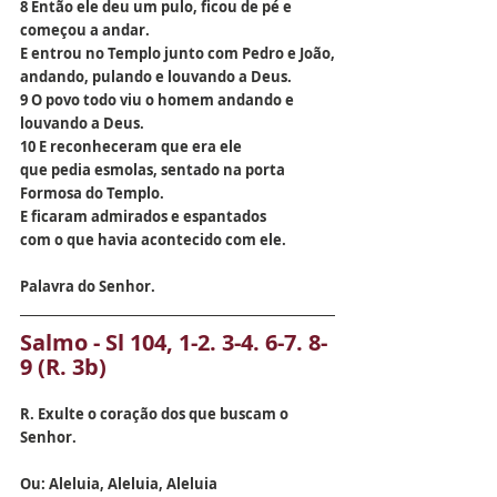
8 Então ele deu um pulo, ficou de pé e 
começou a andar.
E entrou no Templo junto com Pedro e João,
andando, pulando e louvando a Deus.
9 O povo todo viu o homem andando e 
louvando a Deus.
10 E reconheceram que era ele
que pedia esmolas, sentado na porta 
Formosa do Templo.
E ficaram admirados e espantados
com o que havia acontecido com ele.
Palavra do Senhor.
Salmo - Sl 104, 1-2. 3-4. 6-7. 8-
9 (R. 3b)
R. Exulte o coração dos que buscam o 
Senhor.
Ou: Aleluia, Aleluia, Aleluia