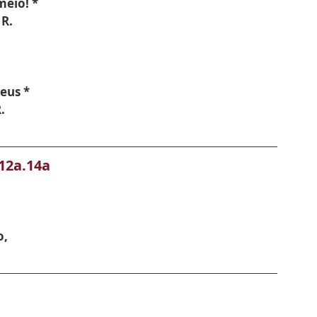
meio! *
 R.
eus *
.
,12a.14a
, 