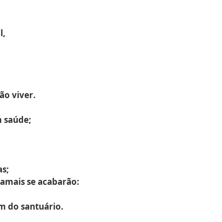
l,
ão viver.
m saúde;
as;
jamais se acabarão:
m do santuário.