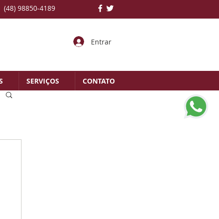
(48) 98850-4189
Entrar
S
SERVIÇOS
CONTATO