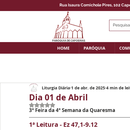
Rua Isaura Comichole Pires, 102 Capoe
PARÓQUIA DE CAPOEIRAS
HOME
PARÓQUIA
COM
Liturgia Diária
1 de abr. de 2025
4 min de lei
Dia 01 de Abril
Avaliado com NaN de 5 estrelas.
3ª Feira da 4ª Semana da Quaresma
1ª Leitura - Ez 47,1-9.12