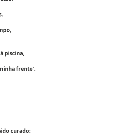
s.
empo,
à piscina,
inha frente'.
sido curado: