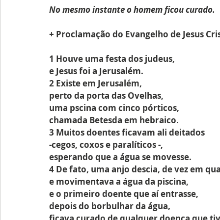
No mesmo instante o homem ficou curado.
+ Proclamação do Evangelho de Jesus Cri
1 Houve uma festa dos judeus,
e Jesus foi a Jerusalém.
2 Existe em Jerusalém,
perto da porta das Ovelhas,
uma pscina com cinco pórticos,
chamada Betesda em hebraico.
3 Muitos doentes ficavam ali deitados
-cegos, coxos e paralíticos -,
esperando que a água se movesse.
4 De fato, uma anjo descia, de vez em qu
e movimentava a água da piscina,
e o primeiro doente que aí entrasse,
depois do borbulhar da água,
ficava curado de qualquer doença que tiv