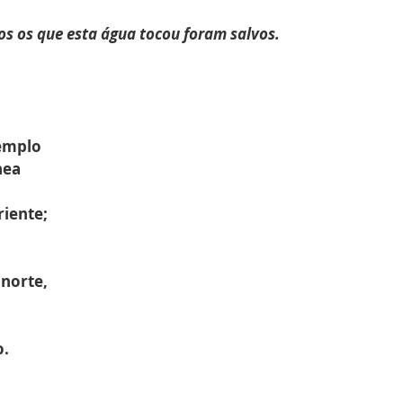
dos os que esta água tocou foram salvos.
Templo
nea
riente;
 norte,
o.