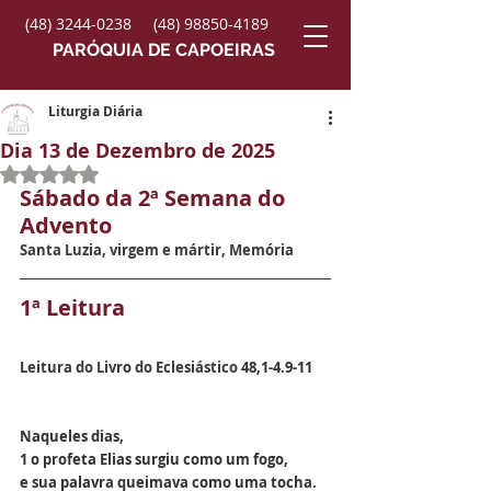
(48) 3244-0238
(48) 98850-4189
PARÓQUIA DE CAPOEIRAS
Liturgia Diária
Dia 13 de Dezembro de 2025
Avaliado com NaN de 5 estrelas.
Sábado da 2ª Semana do 
Advento
Santa Luzia, virgem e mártir
, Memória
1ª Leitura
Leitura do Livro do Eclesiástico 
48,1-4.9-11
Naqueles dias,
1 o profeta Elias surgiu como um fogo,
e sua palavra queimava como uma tocha.