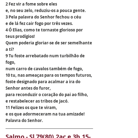
2 Fez vir a fome sobre eles
e, no seu zelo, reduziu-os a pouca gente.
3 Pela palavra do Senhor fechou o céu
e de lá fez cair fogo por três vezes.
4 Ó Elias, como te tornaste glorioso por 
teus prodígios!
Quem poderia gloriar-se de ser semelhante 
a ti?
9 Tu foste arrebatado num turbilhão de 
fogo,
num carro de cavalos também de fogo,
10 tu, nas ameaças para os tempos futuros,
foste designado para acalmar a ira do 
Senhor antes do furor,
para reconduzir o coração do pai ao filho,
e restabelecer as tribos de Jacó.
11 Felizes os que te viram,
e os que adormeceram na tua amizade!
Palavra do Senhor.
Salmo - Sl 79(80),2ac e 3b.15-