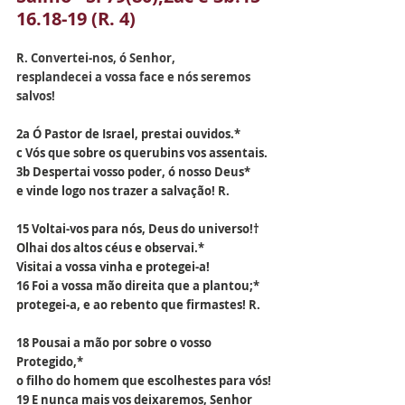
16.18-19 (R. 4)
R.
 Convertei-nos, ó Senhor,
resplandecei a vossa face e nós seremos 
salvos!
2a Ó Pastor de Israel, prestai ouvidos.*
c Vós que sobre os querubins vos assentais.
3b Despertai vosso poder, ó nosso Deus*
e vinde logo nos trazer a salvação! R.
15 Voltai-vos para nós, Deus do universo!†
Olhai dos altos céus e observai.*
Visitai a vossa vinha e protegei-a!
16 Foi a vossa mão direita que a plantou;*
protegei-a, e ao rebento que firmastes! R.
18 Pousai a mão por sobre o vosso 
Protegido,*
o filho do homem que escolhestes para vós!
19 E nunca mais vos deixaremos, Senhor 