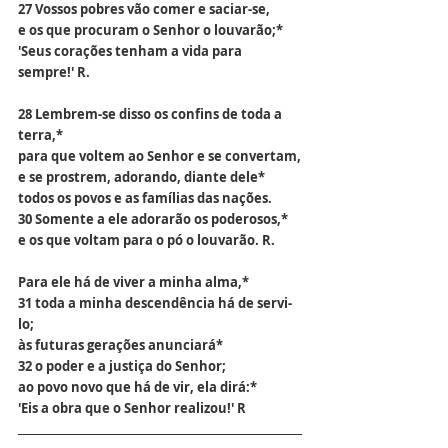
27 Vossos pobres vão comer e saciar-se,
e os que procuram o Senhor o louvarão;*
'Seus corações tenham a vida para 
sempre!' R.
28 Lembrem-se disso os confins de toda a 
terra,*
para que voltem ao Senhor e se convertam,
e se prostrem, adorando, diante dele*
todos os povos e as famílias das nações.
30 Somente a ele adorarão os poderosos,*
e os que voltam para o pó o louvarão. R.
Para ele há de viver a minha alma,*
31 toda a minha descendência há de servi-
lo;
às futuras gerações anunciará*
32 o poder e a justiça do Senhor;
ao povo novo que há de vir, ela dirá:*
'Eis a obra que o Senhor realizou!' R