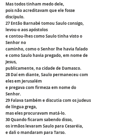
Mas todos tinham medo dele,
pois não acreditavam que ele fosse 
discípulo.
27 Então Barnabé tomou Saulo consigo,
levou-o aos apóstolos
e contou-lhes como Saulo tinha visto o 
Senhor no
caminho, como o Senhor lhe havia falado
e como Saulo havia pregado, em nome de 
Jesus,
publicamente, na cidade de Damasco.
28 Daí em diante, Saulo permaneceu com 
eles em Jerusalém
e pregava com firmeza em nome do 
Senhor.
29 Falava também e discutia com os judeus 
de língua grega,
mas eles procuravam matá-lo.
30 Quando ficaram sabendo disso,
os irmãos levaram Saulo para Cesaréia,
e dali o mandaram para Tarso.