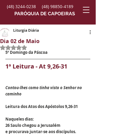
(48) 3244-0238
(48) 98850-4189
PARÓQUIA DE CAPOEIRAS
Liturgia Diária
Dia 02 de Maio
Avaliado com NaN de 5 estrelas.
5º Domingo da Páscoa
1ª Leitura - At 9,26-31
Contou-lhes como tinha visto o Senhor no 
caminho
Leitura dos Atos dos Apóstolos 9,26-31
Naqueles dias:
26 Saulo chegou a Jerusalém
e procurava juntar-se aos discípulos.