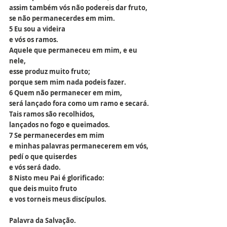
assim também vós não podereis dar fruto,
se não permanecerdes em mim.
5 Eu sou a videira
e vós os ramos.
Aquele que permaneceu em mim, e eu 
nele,
esse produz muito fruto;
porque sem mim nada podeis fazer.
6 Quem não permanecer em mim,
será lançado fora como um ramo e secará.
Tais ramos são recolhidos,
lançados no fogo e queimados.
7 Se permanecerdes em mim
e minhas palavras permanecerem em vós,
pedí o que quiserdes
e vós será dado.
8 Nisto meu Pai é glorificado:
que deis muito fruto
e vos torneis meus discípulos.
Palavra da Salvação.