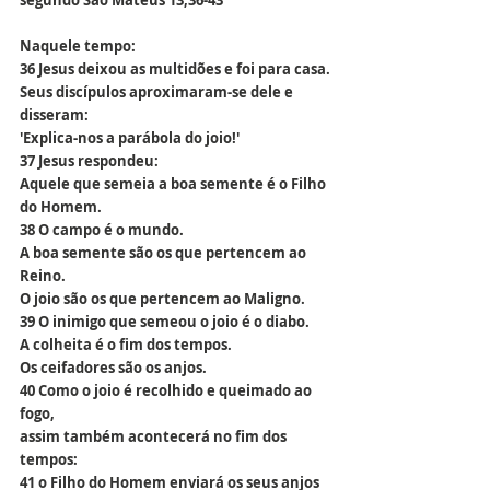
segundo São Mateus 13,36-43
Naquele tempo:
36 Jesus deixou as multidões e foi para casa.
Seus discípulos aproximaram-se dele e 
disseram:
'Explica-nos a parábola do joio!'
37 Jesus respondeu:
Aquele que semeia a boa semente é o Filho 
do Homem.
38 O campo é o mundo.
A boa semente são os que pertencem ao 
Reino.
O joio são os que pertencem ao Maligno.
39 O inimigo que semeou o joio é o diabo.
A colheita é o fim dos tempos.
Os ceifadores são os anjos.
40 Como o joio é recolhido e queimado ao 
fogo,
assim também acontecerá no fim dos 
tempos:
41 o Filho do Homem enviará os seus anjos