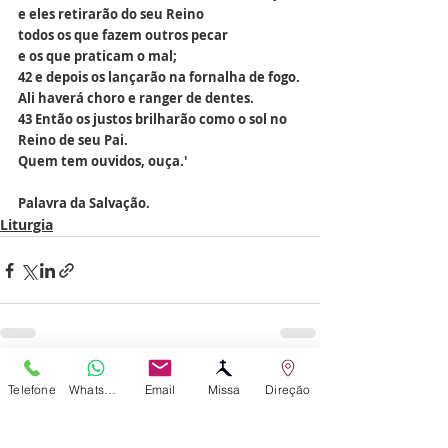
e eles retirarão do seu Reino
todos os que fazem outros pecar
e os que praticam o mal;
42 e depois os lançarão na fornalha de fogo.
Ali haverá choro e ranger de dentes.
43 Então os justos brilharão como o sol no 
Reino de seu Pai.
Quem tem ouvidos, ouça.'
Palavra da Salvação.
Liturgia
Posts recentes
Telefone
WhatsApp
Email
Missa
Direção