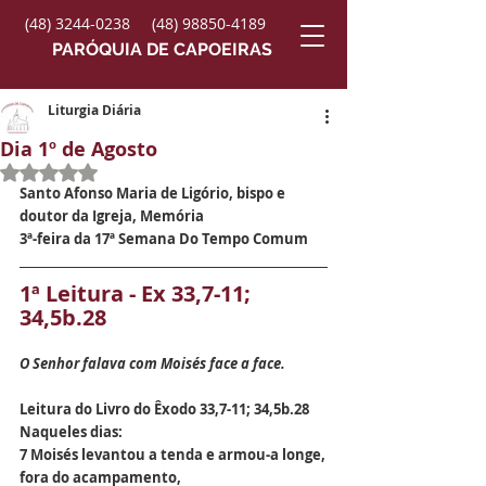
(48) 3244-0238
(48) 98850-4189
PARÓQUIA DE CAPOEIRAS
Liturgia Diária
Dia 1º de Agosto
Avaliado com NaN de 5 estrelas.
Santo Afonso Maria de Ligório, bispo e 
doutor da Igreja, Memória
3ª-feira da 17ª Semana Do Tempo Comum
1ª Leitura - Ex 33,7-11; 
34,5b.28
O Senhor falava com Moisés face a face.
Leitura do Livro do Êxodo 33,7-11; 34,5b.28
Naqueles dias:
7 Moisés levantou a tenda e armou-a longe,
fora do acampamento,