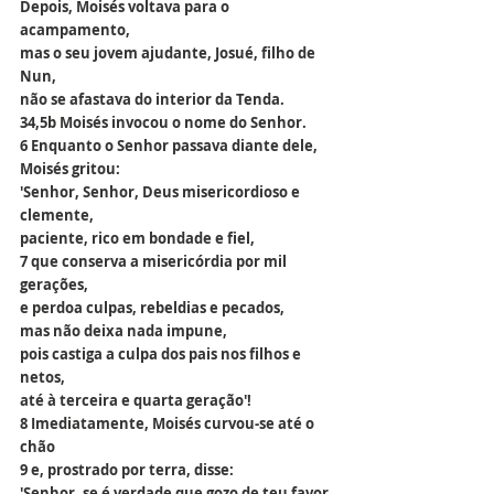
Depois, Moisés voltava para o 
acampamento,
mas o seu jovem ajudante, Josué, filho de 
Nun,
não se afastava do interior da Tenda.
34,5b Moisés invocou o nome do Senhor.
6 Enquanto o Senhor passava diante dele, 
Moisés gritou:
'Senhor, Senhor, Deus misericordioso e 
clemente,
paciente, rico em bondade e fiel,
7 que conserva a misericórdia por mil 
gerações,
e perdoa culpas, rebeldias e pecados,
mas não deixa nada impune,
pois castiga a culpa dos pais nos filhos e 
netos,
até à terceira e quarta geração'!
8 Imediatamente, Moisés curvou-se até o 
chão
9 e, prostrado por terra, disse:
'Senhor, se é verdade que gozo de teu favor,