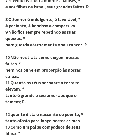
7 revelou os seus caminhos a Moisés, *
e aos filhos de Israel, seus grandes feitos. R.
8 O Senhor é indulgente, é favorável, *
é paciente, é bondoso e compassivo.
9 Não fica sempre repetindo as suas 
queixas, *
nem guarda eternamente o seu rancor. R.
10 Não nos trata como exigem nossas 
faltas, *
nem nos pune em proporção às nossas 
culpas.
11 Quanto os céus por sobre a terra se 
elevam, *
tanto é grande o seu amor aos que o 
temem; R.
12 quanto dista o nascente do poente, *
tanto afasta para longe nossos crimes.
13 Como um pai se compadece de seus 
filhos, *