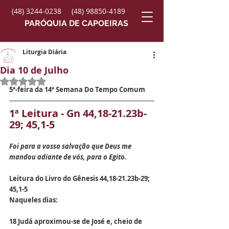
(48) 3244-0238
(48) 98850-4189
PARÓQUIA DE CAPOEIRAS
Liturgia Diária
Dia 10 de Julho
Avaliado com NaN de 5 estrelas.
5ª-feira da 14ª Semana Do Tempo Comum
1ª Leitura - Gn 44,18-21.23b-
29; 45,1-5
Foi para a vossa salvação que Deus me 
mandou adiante de vós, para o Egito.
Leitura do Livro do Gênesis 44,18-21.23b-29; 
45,1-5
Naqueles dias:
18 Judá aproximou-se de José e, cheio de 