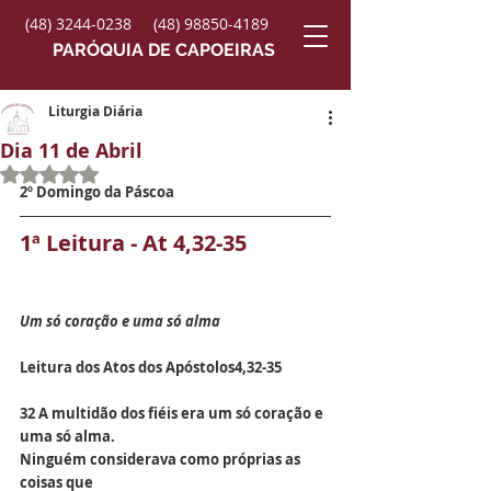
(48) 3244-0238
(48) 98850-4189
PARÓQUIA DE CAPOEIRAS
Liturgia Diária
Dia 11 de Abril
Avaliado com NaN de 5 estrelas.
2º Domingo da Páscoa
1ª Leitura - At 4,32-35
Um só coração e uma só alma
Leitura dos Atos dos Apóstolos4,32-35
32 A multidão dos fiéis era um só coração e 
uma só alma.
Ninguém considerava como próprias as 
coisas que