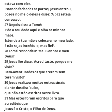
estava com eles.
Estando fechadas as portas, Jesus entrou,
pôs-se no meio deles e disse: 'A paz esteja 
convosco'.
27 Depois disse a Tomé:
'Põe o teu dedo aqui e olha as minhas 
mãos.
Estende a tua mão e coloca-a no meu lado.
E não sejas incrédulo, mas fiel'.
28 Tomé respondeu: 'Meu Senhor e meu 
Deus!'
29 Jesus lhe disse: 'Acreditaste, porque me 
viste?
Bem-aventurados os que creram sem 
terem visto!'
30 Jesus realizou muitos outros sinais
diante dos discípulos,
que não estão escritos neste livro.
31 Mas estes foram escritos para que 
acrediteis que
Jesus é o Cristo, o Filho de Deus,