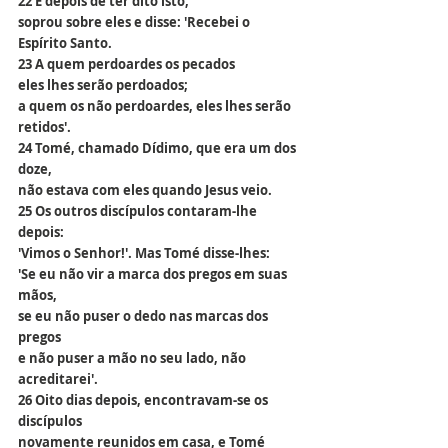
22 E depois de ter dito isto,
soprou sobre eles e disse: 'Recebei o 
Espírito Santo.
23 A quem perdoardes os pecados
eles lhes serão perdoados;
a quem os não perdoardes, eles lhes serão 
retidos'.
24 Tomé, chamado Dídimo, que era um dos 
doze,
não estava com eles quando Jesus veio.
25 Os outros discípulos contaram-lhe 
depois:
'Vimos o Senhor!'. Mas Tomé disse-lhes:
'Se eu não vir a marca dos pregos em suas 
mãos,
se eu não puser o dedo nas marcas dos 
pregos
e não puser a mão no seu lado, não 
acreditarei'.
26 Oito dias depois, encontravam-se os 
discípulos
novamente reunidos em casa, e Tomé 