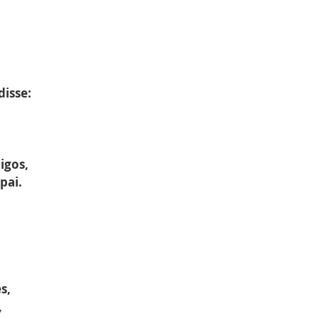
disse:
igos,
pai.
s,
,