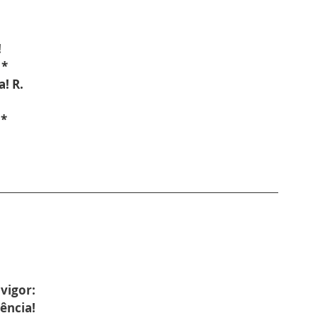
!
 *
a! R.
 *
 vigor:
dência!