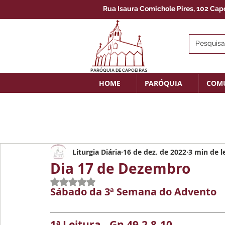
Rua Isaura Comichole Pires, 102 Capoe
PARÓQUIA DE CAPOEIRAS
HOME
PARÓQUIA
COM
Liturgia Diária
16 de dez. de 2022
3 min de l
Dia 17 de Dezembro
Avaliado com NaN de 5 estrelas.
Sábado da 3ª Semana do Advento
1ª Leitura - Gn 49,2.8-10