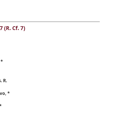
7 (R. Cf. 7)
 *
. R.
vo, *
*