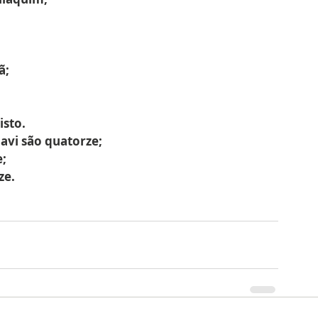
;
ã;
isto.
avi são quatorze;
e;
ze.