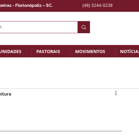
(48) 3244-0238
iras - Florianópolis – SC.
UNIDADES
PASTORAIS
MOVIMENTOS
NOTÍCIA
eitura