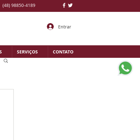
(48) 98850-4189
Entrar
S
SERVIÇOS
CONTATO