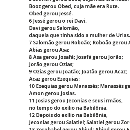
Booz gerou Obed, cuja mãe era Rute.
Obed gerou Jessé.
6 Jessé gerou o rei Davi.
Davi gerou Salomão,
daquela que tinha sido a mulher de Urias
7 Salomão gerou Roboão; Roboão gerou A
Abias gerou Asa;
8 Asa gerou Josafá; Josafá gerou Jorão;
Jorão gerou Ozias;
9 Ozias gerou Joatão; Joatão gerou Acaz;
Acaz gerou Ezequias;
10 Ezequias gerou Manassés; Manassés 
Amon gerou Josias.
11 Josias gerou Jeconias e seus irmãos,
no tempo do exílio na Babilônia.
12 Depois do exílio na Babilônia,
Jeconias gerou Salatiel; Salatiel gerou Zo
13 Zorobabel gerou Abiud; Abiud gerou E