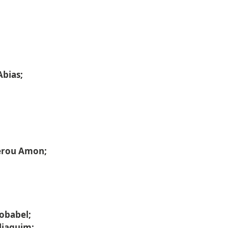
.
bias;
gerou Amon;
robabel;
liaquim;