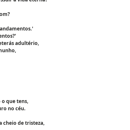
bom?
 mandamentos.'
ntos?'
terás adultério,
emunho,
o o que tens,
uro no céu.
 cheio de tristeza,