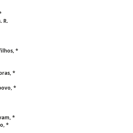
;
*
 R.
ilhos, *
ras, *
povo, *
vam, *
o, *