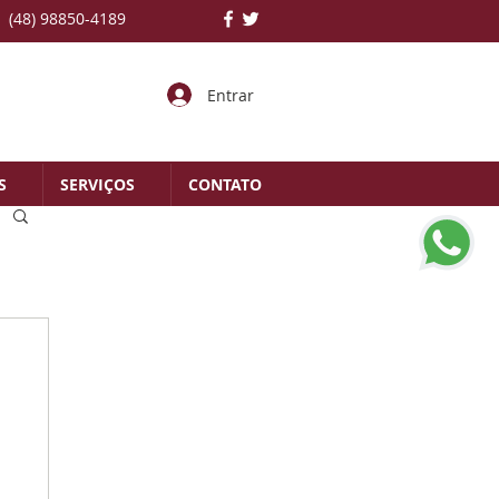
(48) 98850-4189
Entrar
S
SERVIÇOS
CONTATO