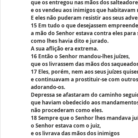
que os entregou nas mãos dos salteador
e os vendeu aos inimigos que habitavam 
E eles não puderam resistir aos seus adve
15 Em tudo o que desejassem empreende
a mão do Senhor estava contra eles para 
como lhes havia dito e jurado.
A sua aflição era extrema.
16 Então o Senhor mandou-lhes juízes,
que os livrassem das mãos dos saqueador
17 Eles, porém, nem aos seus juízes quis
e continuavam a prostituir-se com outros
adorando-os.
Depressa se afastaram do caminho seguid
que haviam obedecido aos mandamentos
não procederam como eles.
18 Sempre que o Senhor lhes mandava juí
o Senhor estava com o juiz,
e os livrava das mãos dos inimigos