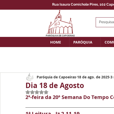
Rua Isaura Comichole Pires, 102 Capoe
PARÓQUIA DE CAPOEIRAS
HOME
PARÓQUIA
COM
Paróquia de Capoeiras
18 de ago. de 2025
3 
Dia 18 de Agosto
Avaliado com NaN de 5 estrelas.
2ª-feira da 20ª Semana Do Tempo
1ª Leitura - Jz 2,11-19