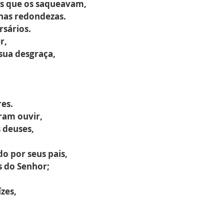
es que os saqueavam,
nas redondezas.
rsários.
r,
sua desgraça,
es.
eram ouvir,
 deuses,
o por seus pais,
 do Senhor;
zes,