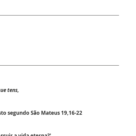
que tens,
sto segundo São Mateus 19,16-22
suir a vida eterna?'