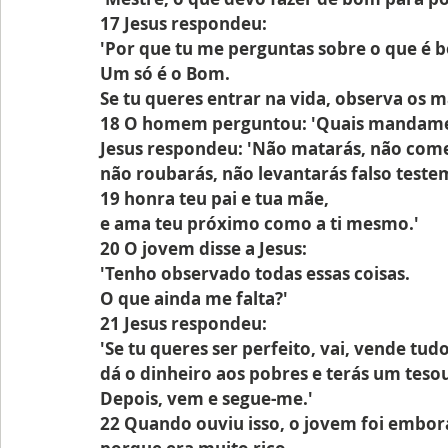
17 Jesus respondeu:
'Por que tu me perguntas sobre o que é 
Um só é o Bom.
Se tu queres entrar na vida, observa os
18 O homem perguntou: 'Quais mandame
Jesus respondeu: 'Não matarás, não come
não roubarás, não levantarás falso test
19 honra teu pai e tua mãe,
e ama teu próximo como a ti mesmo.'
20 O jovem disse a Jesus:
'Tenho observado todas essas coisas.
O que ainda me falta?'
21 Jesus respondeu:
'Se tu queres ser perfeito, vai, vende tud
dá o dinheiro aos pobres e terás um teso
Depois, vem e segue-me.'
22 Quando ouviu isso, o jovem foi embora