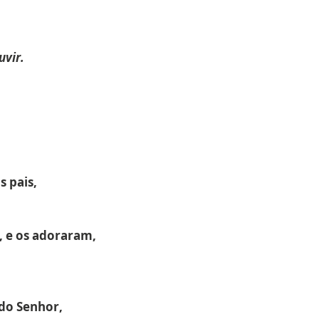
uvir.
 pais,
, e os adoraram,
 do Senhor,