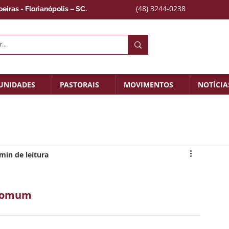
(48) 3244-0238
iras - Florianópolis – SC.
UNIDADES
PASTORAIS
MOVIMENTOS
NOTÍCIA
min de leitura
 Comum