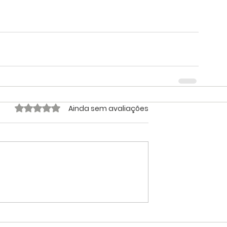
Avaliado com 0 de 5 estrelas.
Ainda sem avaliações