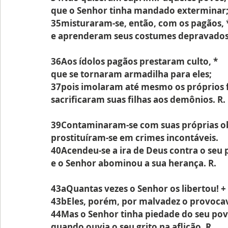
que o Senhor tinha mandado exterminar
35misturaram-se, então, com os pagãos, 
e aprenderam seus costumes depravados.
36Aos ídolos pagãos prestaram culto, *
que se tornaram armadilha para eles;
37pois imolaram até mesmo os próprios f
sacrificaram suas filhas aos demônios. R.
39Contaminaram-se com suas próprias ob
prostituíram-se em crimes incontáveis.
40Acendeu-se a ira de Deus contra o seu 
e o Senhor abominou a sua herança. R.
43aQuantas vezes o Senhor os libertou! +
43bEles, porém, por malvadez o provoca
44Mas o Senhor tinha piedade do seu pov
quando ouvia o seu grito na aflição. R.