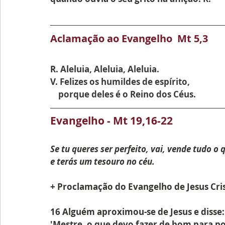
Aclamação ao Evangelho  Mt 5,3
R. 
Aleluia, Aleluia, Aleluia.
V. 
Felizes os humildes de espírito,
    porque deles é o Reino dos Céus.
Evangelho - Mt 19,16-22
Se tu queres ser perfeito, vai, vende tudo o 
e terás um tesouro no céu.
+ Proclamação do Evangelho de Jesus Cri
16 Alguém aproximou-se de Jesus e disse:
'Mestre, o que devo fazer de bom para pos