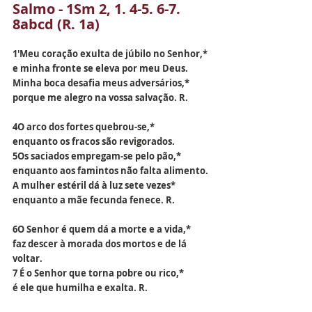
Salmo - 1Sm 2, 1. 4-5. 6-7. 
8abcd (R. 1a)
1'Meu coração exulta de júbilo no Senhor,*
e minha fronte se eleva por meu Deus.
Minha boca desafia meus adversários,*
porque me alegro na vossa salvação. R.
4O arco dos fortes quebrou-se,*
enquanto os fracos são revigorados.
5Os saciados empregam-se pelo pão,*
enquanto aos famintos não falta alimento.
A mulher estéril dá à luz sete vezes*
enquanto a mãe fecunda fenece. R.
6O Senhor é quem dá a morte e a vida,*
faz descer à morada dos mortos e de lá 
voltar.
7 É o Senhor que torna pobre ou rico,*
é ele que humilha e exalta. R.