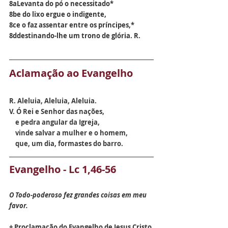
8aLevanta do pó o necessitado*
8be do lixo ergue o indigente,
8ce o faz assentar entre os príncipes,*
8ddestinando-lhe um trono de glória. R.
Aclamação ao Evangelho
R. 
Aleluia, Aleluia, Aleluia.
V. 
Ó Rei e Senhor das nações,
    e pedra angular da Igreja,
    vinde salvar a mulher e o homem,
    que, um dia, formastes do barro.
Evangelho - Lc 1,46-56
O Todo-poderoso fez grandes coisas em meu 
favor.
+ Proclamação do Evangelho de Jesus Cristo 