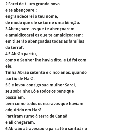
2 Farei de ti um grande povo
e te abençoarei:
engrandecerei o teu nome,
de modo que ele se torne uma bênção.
3 Abençoarei os que te abençoarem
e amaldiçoarei os que te amaldiçoarem;
em ti serão abençoadas todas as famílias 
da terra!'.
4 E Abrão partiu,
como o Senhor lhe havia dito, e Ló foi com 
ele.
Tinha Abrão setenta e cinco anos, quando 
partiu de Harã.
5 Ele levou consigo sua mulher Sarai,
seu sobrinho Ló e todos os bens que 
possuíam,
bem como todos os escravos que haviam 
adquirido em Harã.
Partiram rumo à terra de Canaã
e ali chegaram.
6 Abraão atravessou o país até o santuário 