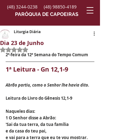
(48) 3244-0238
(48) 98850-4189
PARÓQUIA DE CAPOEIRAS
Liturgia Diária
Dia 23 de Junho
Avaliado com NaN de 5 estrelas.
2ª-feira da 12ª Semana do Tempo Comum
1ª Leitura - Gn 12,1-9
Abrão partiu, como o Senhor lhe havia dito.
Leitura do Livro do Gênesis 12,1-9
Naqueles dias:
1 O Senhor disse a Abrão:
'Sai da tua terra, da tua família
e da casa do teu pai,
e vai para a terra que eu te vou mostrar.