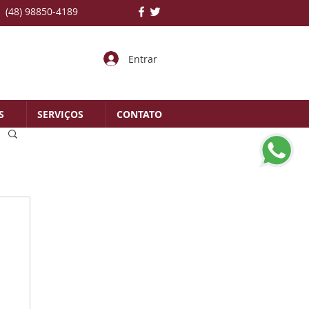
(48) 98850-4189
Entrar
S
SERVIÇOS
CONTATO