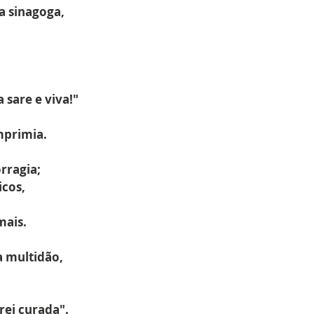
a sinagoga,
 sare e viva!"
mprimia.
rragia;
icos,
mais.
a multidão,
rei curada".