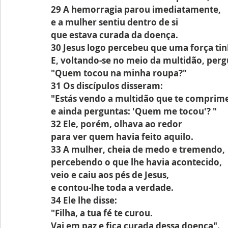
29 A hemorragia parou imediatamente,
e a mulher sentiu dentro de si
que estava curada da doença.
30 Jesus logo percebeu que uma força tin
E, voltando-se no meio da multidão, per
"Quem tocou na minha roupa?"
31 Os discípulos disseram:
"Estás vendo a multidão que te comprim
e ainda perguntas: 'Quem me tocou'? "
32 Ele, porém, olhava ao redor
para ver quem havia feito aquilo.
33 A mulher, cheia de medo e tremendo,
percebendo o que lhe havia acontecido,
veio e caiu aos pés de Jesus,
e contou-lhe toda a verdade.
34 Ele lhe disse:
"Filha, a tua fé te curou.
Vai em paz e fica curada dessa doença".