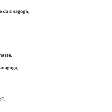
e da sinagoga,
hasse,
sinagoga,
o".