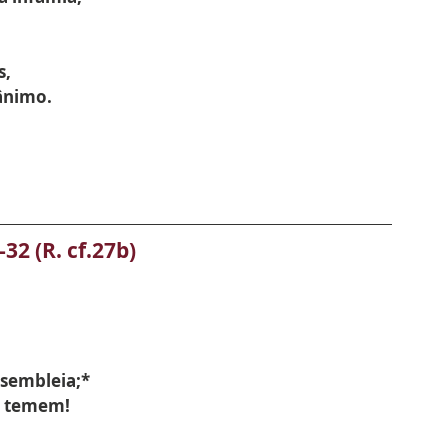
s,
ânimo.
-32 (R. cf.27b)
ssembleia;*
s temem!