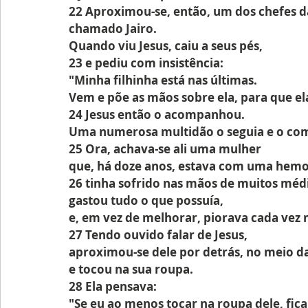
22 Aproximou-se, então, um dos chefes d
chamado Jairo.
Quando viu Jesus, caiu a seus pés,
23 e pediu com insistência:
"Minha filhinha está nas últimas.
Vem e põe as mãos sobre ela, para que ela
24 Jesus então o acompanhou.
Uma numerosa multidão o seguia e o co
25 Ora, achava-se ali uma mulher
que, há doze anos, estava com uma hemo
26 tinha sofrido nas mãos de muitos méd
gastou tudo o que possuía,
e, em vez de melhorar, piorava cada vez 
27 Tendo ouvido falar de Jesus,
aproximou-se dele por detrás, no meio d
e tocou na sua roupa.
28 Ela pensava:
"Se eu ao menos tocar na roupa dele, fica