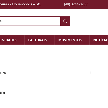
(48) 3244-0238
iras - Florianópolis – SC.
UNIDADES
PASTORAIS
MOVIMENTOS
NOTÍCIA
tura
mum