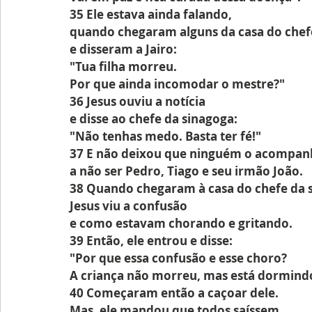
35 Ele estava ainda falando,
quando chegaram alguns da casa do chef
e disseram a Jairo:
"Tua filha morreu. 
Por que ainda incomodar o mestre?"
36 Jesus ouviu a notícia 
e disse ao chefe da sinagoga:
"Não tenhas medo. Basta ter fé!"
37 E não deixou que ninguém o acompan
a não ser Pedro, Tiago e seu irmão João.
38 Quando chegaram à casa do chefe da 
Jesus viu a confusão
e como estavam chorando e gritando.
39 Então, ele entrou e disse:
"Por que essa confusão e esse choro?
A criança não morreu, mas está dormind
40 Começaram então a caçoar dele.
Mas, ele mandou que todos saíssem,