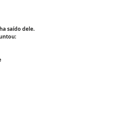
ha saído dele.
guntou:
e