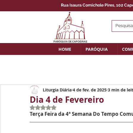
Rua Isaura Comichole Pires, 102 Capoe
PARÓQUIA DE CAPOEIRAS
HOME
PARÓQUIA
COM
Liturgia Diária
4 de fev. de 2025
3 min de lei
Dia 4 de Fevereiro
Avaliado com NaN de 5 estrelas.
Terça Feira da 4ª Semana Do Tempo Co