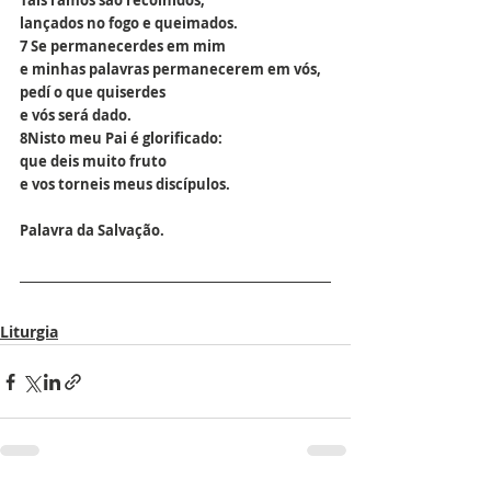
Tais ramos são recolhidos,
lançados no fogo e queimados.
7 Se permanecerdes em mim
e minhas palavras permanecerem em vós,
pedí o que quiserdes
e vós será dado.
8Nisto meu Pai é glorificado:
que deis muito fruto
e vos torneis meus discípulos.
Palavra da Salvação.
Liturgia