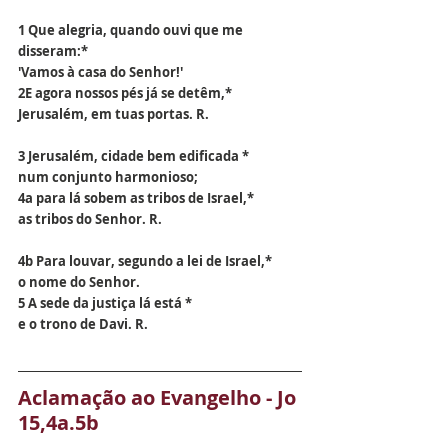
1 Que alegria, quando ouvi que me 
disseram:*
'Vamos à casa do Senhor!'
2E agora nossos pés já se detêm,*
Jerusalém, em tuas portas. R.
3 Jerusalém, cidade bem edificada *
num conjunto harmonioso;
4a para lá sobem as tribos de Israel,*
as tribos do Senhor. R.
4b Para louvar, segundo a lei de Israel,*
o nome do Senhor.
5 A sede da justiça lá está *
e o trono de Davi. R.
Aclamação ao Evangelho - Jo 
15,4a.5b