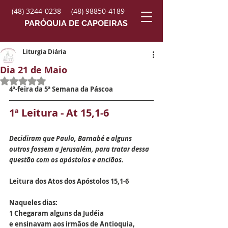
(48) 3244-0238
(48) 98850-4189
PARÓQUIA DE CAPOEIRAS
Liturgia Diária
Dia 21 de Maio
Avaliado com NaN de 5 estrelas.
4ª-feira da 5ª Semana da Páscoa
1ª Leitura - At 15,1-6
Decidiram que Paulo, Barnabé e alguns 
outros fossem a Jerusalém, para tratar dessa 
questão com os apóstolos e anciãos.
Leitura dos Atos dos Apóstolos 15,1-6
Naqueles dias:
1 Chegaram alguns da Judéia
e ensinavam aos irmãos de Antioquia, 