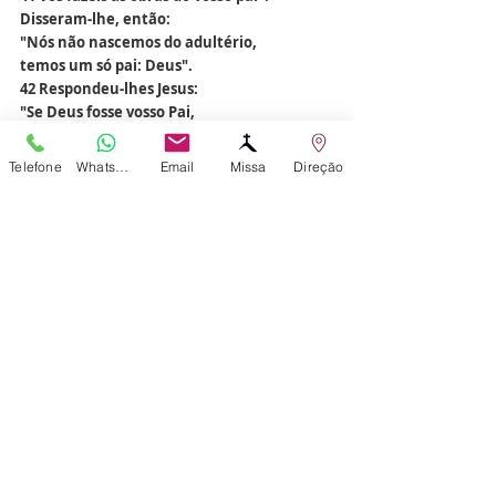
Disseram-lhe, então:
"Nós não nascemos do adultério,
temos um só pai: Deus".
42 Respondeu-lhes Jesus:
"Se Deus fosse vosso Pai,
vós certamente me amaríeis,
porque de Deus é que eu saí, e vim.
Telefone
WhatsApp
Email
Missa
Direção
Não vim por mim mesmo,
mas foi ele que me enviou".
Palavra da Salvação.
Liturgia
Posts recentes