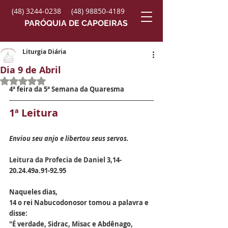
(48) 3244-0238
(48) 98850-4189
PARÓQUIA DE CAPOEIRAS
Liturgia Diária
Dia 9 de Abril
Avaliado com NaN de 5 estrelas.
4ª feira da 5ª Semana da Quaresma
1ª Leitura
Enviou seu anjo e libertou seus servos.
Leitura da Profecia de Daniel 
3,14-
20.24.49a.91-92.95
Naqueles dias,
14 o rei Nabucodonosor tomou a palavra e 
disse:
"É verdade, Sidrac, Misac e Abdênago,