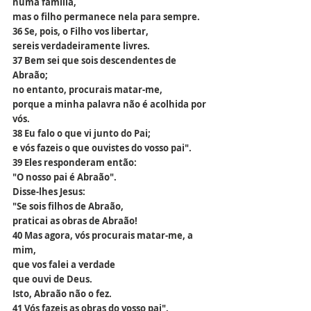
numa família,
mas o filho permanece nela para sempre.
36 Se, pois, o Filho vos libertar,
sereis verdadeiramente livres.
37 Bem sei que sois descendentes de 
Abraão;
no entanto, procurais matar-me,
porque a minha palavra não é acolhida por 
vós.
38 Eu falo o que vi junto do Pai;
e vós fazeis o que ouvistes do vosso pai".
39 Eles responderam então:
"O nosso pai é Abraão".
Disse-lhes Jesus:
"Se sois filhos de Abraão,
praticai as obras de Abraão!
40 Mas agora, vós procurais matar-me, a 
mim,
que vos falei a verdade
que ouvi de Deus.
Isto, Abraão não o fez.
41 Vós fazeis as obras do vosso pai".