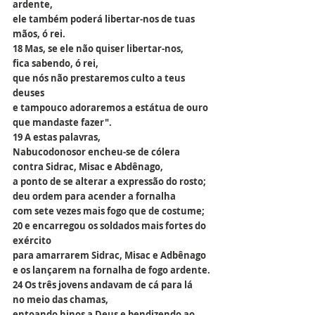
ardente,
ele também poderá libertar-nos de tuas 
mãos, ó rei.
18 Mas, se ele não quiser libertar-nos,
fica sabendo, ó rei,
que nós não prestaremos culto a teus 
deuses
e tampouco adoraremos a estátua de ouro
que mandaste fazer".
19 A estas palavras,
Nabucodonosor encheu-se de cólera
contra Sidrac, Misac e Abdênago,
a ponto de se alterar a expressão do rosto;
deu ordem para acender a fornalha
com sete vezes mais fogo que de costume;
20 e encarregou os soldados mais fortes do 
exército
para amarrarem Sidrac, Misac e Adbênago
e os lançarem na fornalha de fogo ardente.
24 Os três jovens andavam de cá para lá
no meio das chamas,
entoando hinos a Deus e bendizendo ao 