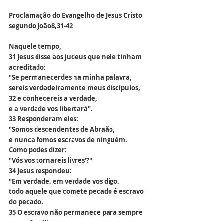
Proclamação do Evangelho de Jesus Cristo 
segundo João
8,31-42
Naquele tempo,
31 Jesus disse aos judeus que nele tinham 
acreditado:
"Se permanecerdes na minha palavra,
sereis verdadeiramente meus discípulos,
32 e conhecereis a verdade,
e a verdade vos libertará".
33 Responderam eles:
"Somos descendentes de Abraão,
e nunca fomos escravos de ninguém.
Como podes dizer:
"Vós vos tornareis livres'?"
34 Jesus respondeu:
"Em verdade, em verdade vos digo,
todo aquele que comete pecado é escravo 
do pecado.
35 O escravo não permanece para sempre 