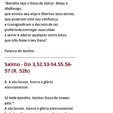
"Bendito seja o Deus de Sidrac, Misac e 
Abdênago,
que enviou seu anjo e libertou seus servos,
que puseram nele sua confiança
e transgrediram o decreto do rei,
preferindo entregar suas vidas
a servir e adorar qualquer outro Deus
que não fosse o seu Deus".
Palavra do Senhor.
Salmo - 
Dn 3,52.53-54.55.56-
57 (R. 52b)
R.
 A vós louvor, honra e glória 
eternamente!
52 Sede bendito, Senhor Deus de nossos 
pais.*
A vós louvor, honra e glória eternamente!