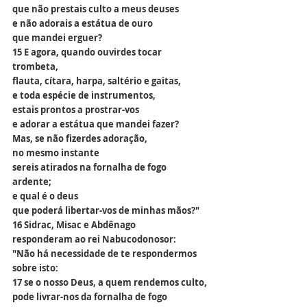
que não prestais culto a meus deuses
e não adorais a estátua de ouro
que mandei erguer?
15 E agora, quando ouvirdes tocar 
trombeta,
flauta, cítara, harpa, saltério e gaitas,
e toda espécie de instrumentos,
estais prontos a prostrar-vos
e adorar a estátua que mandei fazer?
Mas, se não fizerdes adoração,
no mesmo instante
sereis atirados na fornalha de fogo 
ardente;
e qual é o deus
que poderá libertar-vos de minhas mãos?"
16 Sidrac, Misac e Abdênago
responderam ao rei Nabucodonosor:
"Não há necessidade de te respondermos 
sobre isto:
17 se o nosso Deus, a quem rendemos culto,
pode livrar-nos da fornalha de fogo 