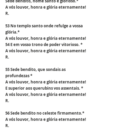
Sede bendito, nome santo e glorioso.*
A vós louvor, honra e glória eternamente! 
R.
53 No templo santo onde refulge a vossa 
glória.*
A vós louvor, honra e glória eternamente!
54 E em vosso trono de poder vitorioso. *
A vós louvor, honra e glória eternamente! 
R.
55 Sede bendito, que sondais as 
profundezas *
A vós louvor, honra e glória eternamente!
E superior aos querubins vos assentais. *
A vós louvor, honra e glória eternamente! 
R.
56 Sede bendito no celeste firmamento.*
A vós louvor, honra e glória eternamente! 
R.