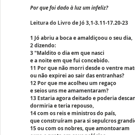
Por que foi dado à luz um infeliz?
Leitura do Livro de Jó 
3,1-3.11-17.20-23
1 Jó abriu a boca e amaldiçoou o seu dia,
2 dizendo:
3 "Maldito o dia em que nasci
e a noite em que fui concebido.
11 Por que não morri desde o ventre mat
ou não expirei ao sair das entranhas?
12 Por que me acolheu um regaço
e seios uns me amamentaram?
13 Estaria agora deitado e poderia desca
dormiria e teria repouso,
14 com os reis e ministros do país,
que construíram para si sepulcros grandi
15 ou com os nobres, que amontoaram