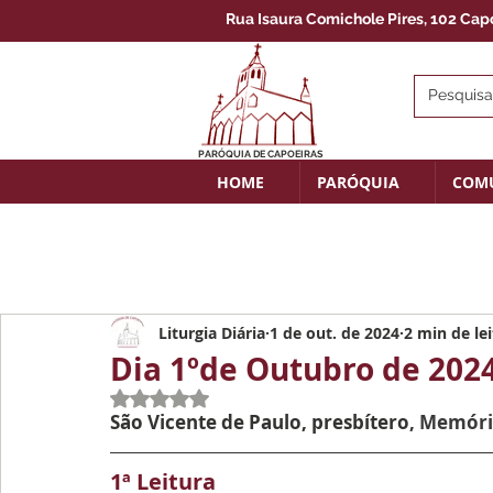
Rua Isaura Comichole Pires, 102 Capoe
PARÓQUIA DE CAPOEIRAS
HOME
PARÓQUIA
COM
Liturgia Diária
1 de out. de 2024
2 min de le
Dia 1ºde Outubro de 202
Avaliado com NaN de 5 estrelas.
São Vicente de Paulo, presbítero
, Memór
1ª Leitura