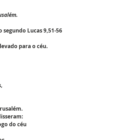
rusalém.
o segundo Lucas 
9,51-56
levado para o céu.
,
erusalém.
disseram:
ogo do céu
os.