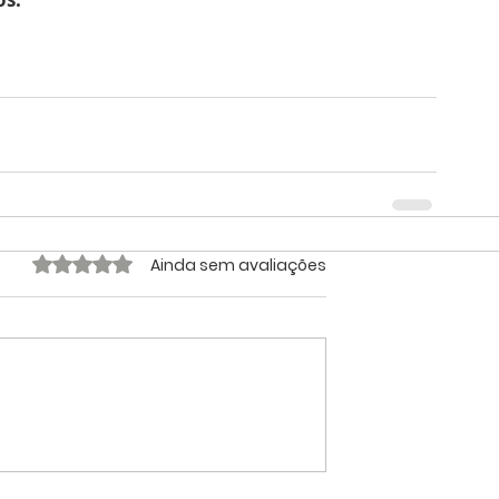
Avaliado com 0 de 5 estrelas.
Ainda sem avaliações