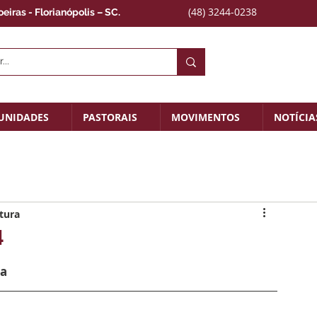
(48) 3244-0238
iras - Florianópolis – SC.
UNIDADES
PASTORAIS
MOVIMENTOS
NOTÍCIA
itura
4
ia