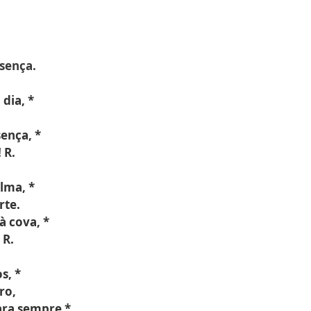
sença.
dia, *
ença, *
 R.
lma, *
rte.
à cova, *
 R.
s, *
ro,
ra sempre *