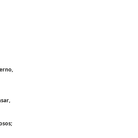
erno,
nsar,
osos;