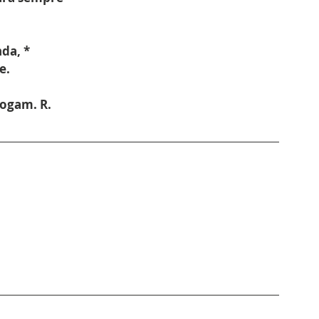
.
da, *
e.
ogam. R.