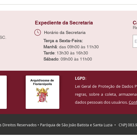
Expediente da Secretaria
C
R
Horário da Secretaria
 SC.
Terça a Sexta-Feira:
Manhã
: das 09h00 às 11h30
Tarde
: 13h30 às 16h30
Sábado
: 09h00 às 11h00
LGPD
:
Lei Geral de Proteção de Dados P
regras, sobre a coleta, armaze
dados pessoais dos usuários.
Conf
 Direitos Reservados • Paróquia de São João Batista e Santa Luzia
• CNPJ 083.