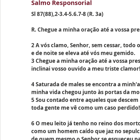
Salmo Responsorial 
Sl 87(88),2-3.4-5.6.7-8 (R. 3a)
R.
 Chegue a minha oração até a vossa pre
2 A vós clamo, Senhor, sem cessar, todo o 
e de noite se eleva até vós meu gemido.
3 Chegue a minha oração até a vossa pres
inclinai vosso ouvido a meu triste clamor!
4 Saturada de males se encontra a minh'a
minha vida chegou junto às portas da mo
5 Sou contado entre aqueles que descem 
toda gente me vê como um caso perdido!
6 O meu leito já tenho no reino dos morto
como um homem caído que jaz no sepulc
de quem mesmo o Senhor se esqueceu pa