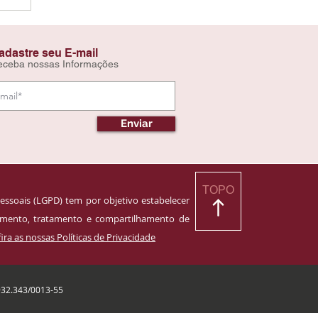
adastre seu E-mail
eceba nossas Informações
Enviar
TOPO
essoais (LGPD) tem por objetivo estabelecer
namento, tratamento e compartilhamento de
ira as nossas Políticas de Privacidade
932.343/0013-55