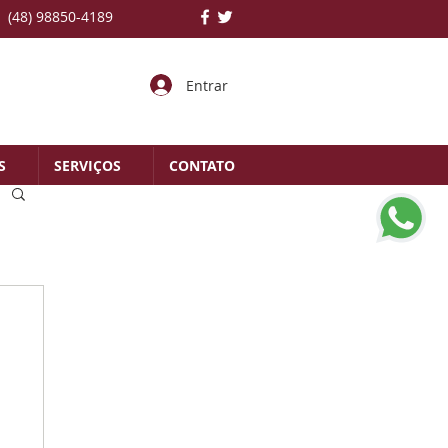
(48) 98850-4189
Entrar
S
SERVIÇOS
CONTATO