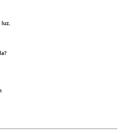
luz.
da?
m