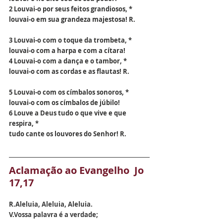
2 Louvai-o por seus feitos grandiosos, *
louvai-o em sua grandeza majestosa! R.
3 Louvai-o com o toque da trombeta, *
louvai-o com a harpa e com a cítara!
4 Louvai-o com a dança e o tambor, *
louvai-o com as cordas e as flautas! R.
5 Louvai-o com os címbalos sonoros, *
louvai-o com os címbalos de júbilo!
6 Louve a Deus tudo o que vive e que 
respira, *
tudo cante os louvores do Senhor! R.
Aclamação ao Evangelho  Jo 
17,17
R.
Aleluia, Aleluia, Aleluia.
V.
Vossa palavra é a verdade;