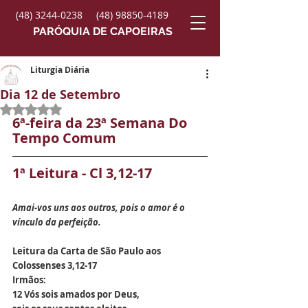
(48) 3244-0238
(48) 98850-4189
PARÓQUIA DE CAPOEIRAS
Liturgia Diária
Dia 12 de Setembro
Avaliado com NaN de 5 estrelas.
6ª-feira da 23ª Semana Do 
Tempo Comum
1ª Leitura - Cl 3,12-17
Amai-vos uns aos outros, pois o amor é o 
vínculo da perfeição.
Leitura da Carta de São Paulo aos 
Colossenses 3,12-17
Irmãos:
12 Vós sois amados por Deus,