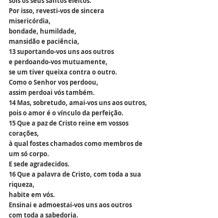
sois os seus santos eleitos.
Por isso, revesti-vos de sincera 
misericórdia,
bondade, humildade,
mansidão e paciência,
13 suportando-vos uns aos outros
e perdoando-vos mutuamente,
se um tiver queixa contra o outro.
Como o Senhor vos perdoou,
assim perdoai vós também.
14 Mas, sobretudo, amai-vos uns aos outros,
pois o amor é o vínculo da perfeição.
15 Que a paz de Cristo reine em vossos 
corações,
à qual fostes chamados como membros de 
um só corpo.
E sede agradecidos.
16 Que a palavra de Cristo, com toda a sua 
riqueza,
habite em vós.
Ensinai e admoestai-vos uns aos outros 
com toda a sabedoria.