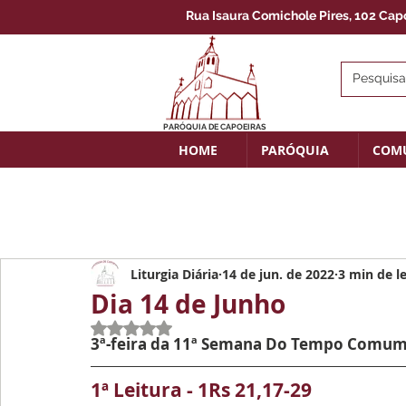
Rua Isaura Comichole Pires, 102 Capoe
PARÓQUIA DE CAPOEIRAS
HOME
PARÓQUIA
COM
Liturgia Diária
14 de jun. de 2022
3 min de le
Dia 14 de Junho
Avaliado com NaN de 5 estrelas.
3ª-feira da 11ª Semana Do Tempo Comu
1ª Leitura - 
1Rs 21,17-29