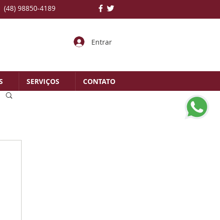
(48) 98850-4189
Entrar
S
SERVIÇOS
CONTATO