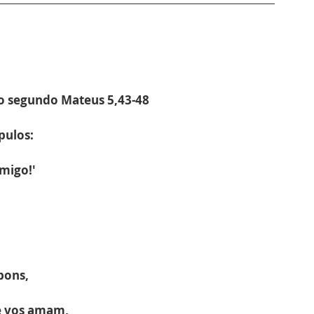
to segundo Mateus 
5,43-48
pulos:
imigo!'
bons,
e vos amam,