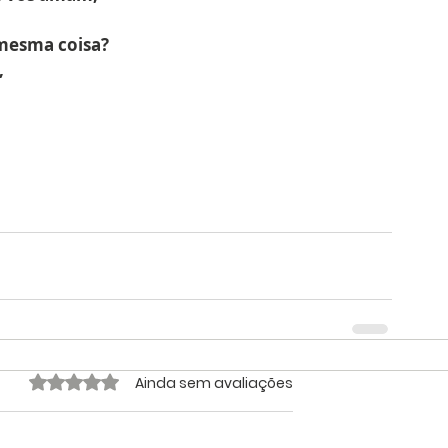
mesma coisa?
,
Avaliado com 0 de 5 estrelas.
Ainda sem avaliações