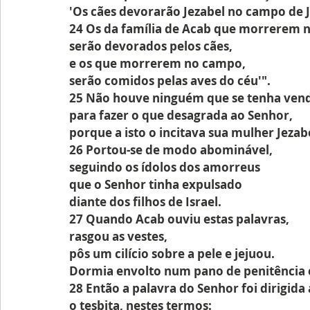
'Os cães devorarão Jezabel no campo de J
24 Os da família de Acab que morrerem n
serão devorados pelos cães,
e os que morrerem no campo,
serão comidos pelas aves do céu'".
25 Não houve ninguém que se tenha ven
para fazer o que desagrada ao Senhor,
porque a isto o incitava sua mulher Jezab
26 Portou-se de modo abominável,
seguindo os ídolos dos amorreus
que o Senhor tinha expulsado
diante dos filhos de Israel.
27 Quando Acab ouviu estas palavras, 
rasgou as vestes,
pôs um cilício sobre a pele e jejuou.
Dormia envolto num pano de penitência 
28 Então a palavra do Senhor foi dirigida a
o tesbita, nestes termos: