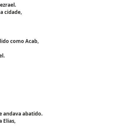
ezrael.
a cidade,
dido como Acab,
el.
e andava abatido.
 Elias,