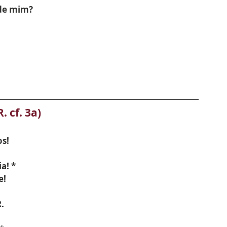
 de mim?
. cf. 3a)
os!
a! *
e!
.