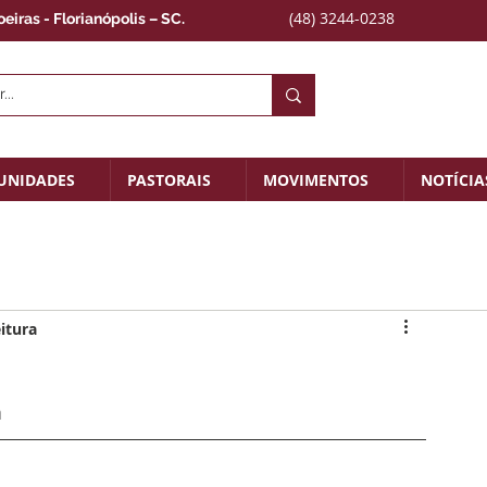
(48) 3244-0238
iras - Florianópolis – SC.
UNIDADES
PASTORAIS
MOVIMENTOS
NOTÍCIA
itura
m