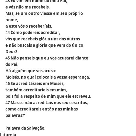
43 Eu vim em nome do meu Pai,
e vós não me recebeis.
Mas, se um outro viesse em seu próprio 
nome,
a este vós o receberíeis.
44 Como podereis acreditar,
vós que recebeis glória uns dos outros
e não buscais a glória que vem do único 
Deus?
45 Não penseis que eu vos acusarei diante 
do Pai.
Há alguém que vos acusa:
Moisés, no qual colocais a vossa esperança.
46 Se acreditásseis em Moisés,
também acreditaríeis em mim,
pois foi a respeito de mim que ele escreveu.
47 Mas se não acreditais nos seus escritos,
como acreditareis então nas minhas 
palavras?'
Palavra da Salvação.
Liturgia