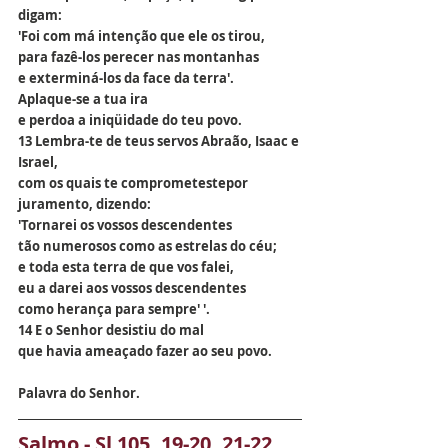
digam:
'Foi com má intenção que ele os tirou,
para fazê-los perecer nas montanhas
e exterminá-los da face da terra'.
Aplaque-se a tua ira
e perdoa a iniqüidade do teu povo.
13 Lembra-te de teus servos Abraão, Isaac e 
Israel,
com os quais te comprometestepor 
juramento, dizendo:
'Tornarei os vossos descendentes
tão numerosos como as estrelas do céu;
e toda esta terra de que vos falei,
eu a darei aos vossos descendentes
como herança para sempre' '.
14 E o Senhor desistiu do mal
que havia ameaçado fazer ao seu povo.
Palavra do Senhor.
Salmo - Sl 105, 19-20. 21-22. 