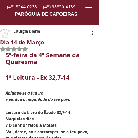
(48) 3244-0238
(48) 98850-4189
PARÓQUIA DE CAPOEIRAS
Liturgia Diária
Dia 14 de Março
Avaliado com NaN de 5 estrelas.
5ª-feira da 4ª Semana da 
Quaresma
1ª Leitura - Ex 32,7-14
Aplaque-se a tua ira
e perdoa a iniqüidade do teu povo.
Leitura do Livro do Êxodo 32,7-14
Naqueles dias:
7 O Senhor falou a Moisés:
'Vai, desce, pois corrompeu-se o teu povo,