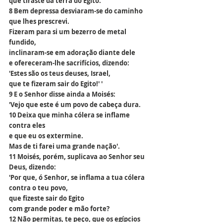
que tiraste da terra do Egito.
8 Bem depressa desviaram-se do caminho 
que lhes prescrevi.
Fizeram para si um bezerro de metal 
fundido,
inclinaram-se em adoração diante dele
e ofereceram-lhe sacrifícios, dizendo:
'Estes são os teus deuses, Israel,
que te fizeram sair do Egito!' '
9 E o Senhor disse ainda a Moisés:
'Vejo que este é um povo de cabeça dura.
10 Deixa que minha cólera se inflame 
contra eles
e que eu os extermine.
Mas de ti farei uma grande nação'.
11 Moisés, porém, suplicava ao Senhor seu 
Deus, dizendo:
'Por que, ó Senhor, se inflama a tua cólera 
contra o teu povo,
que fizeste sair do Egito
com grande poder e mão forte?
12 Não permitas, te peço, que os egípcios 