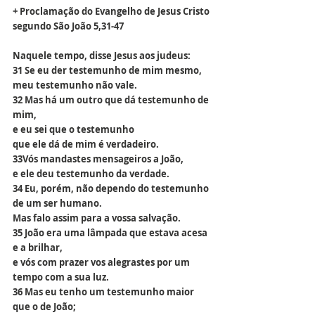
+ Proclamação do Evangelho de Jesus Cristo 
segundo São João 5,31-47
Naquele tempo, disse Jesus aos judeus:
31 Se eu der testemunho de mim mesmo,
meu testemunho não vale.
32 Mas há um outro que dá testemunho de 
mim,
e eu sei que o testemunho
que ele dá de mim é verdadeiro.
33Vós mandastes mensageiros a João,
e ele deu testemunho da verdade.
34 Eu, porém, não dependo do testemunho 
de um ser humano.
Mas falo assim para a vossa salvação.
35 João era uma lâmpada que estava acesa 
e a brilhar,
e vós com prazer vos alegrastes por um 
tempo com a sua luz.
36 Mas eu tenho um testemunho maior 
que o de João;