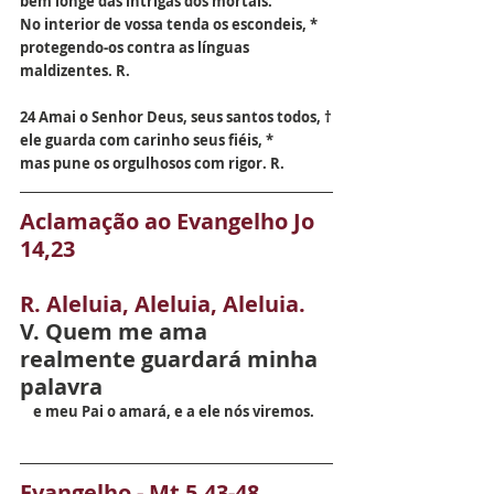
bem longe das intrigas dos mortais.
No interior de vossa tenda os escondeis, *
protegendo-os contra as línguas 
maldizentes. R.
24 Amai o Senhor Deus, seus santos todos, †
ele guarda com carinho seus fiéis, *
mas pune os orgulhosos com rigor. R.
Aclamação ao Evangelho Jo 
14,23
R. Aleluia, Aleluia, Aleluia.
V. Quem me ama 
realmente guardará minha 
palavra
    e meu Pai o amará, e a ele nós viremos.
Evangelho - Mt 5,43-48