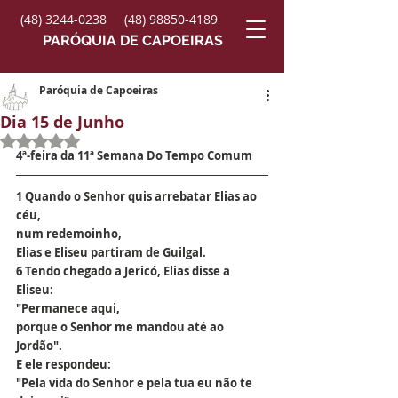
(48) 3244-0238
(48) 98850-4189
PARÓQUIA DE CAPOEIRAS
Paróquia de Capoeiras
Dia 15 de Junho
Avaliado com NaN de 5 estrelas.
4ª-feira da 11ª Semana Do Tempo Comum
1 Quando o Senhor quis arrebatar Elias ao 
céu,
num redemoinho,
Elias e Eliseu partiram de Guilgal.
6 Tendo chegado a Jericó, Elias disse a 
Eliseu:
"Permanece aqui,
porque o Senhor me mandou até ao 
Jordão".
E ele respondeu:
"Pela vida do Senhor e pela tua eu não te 