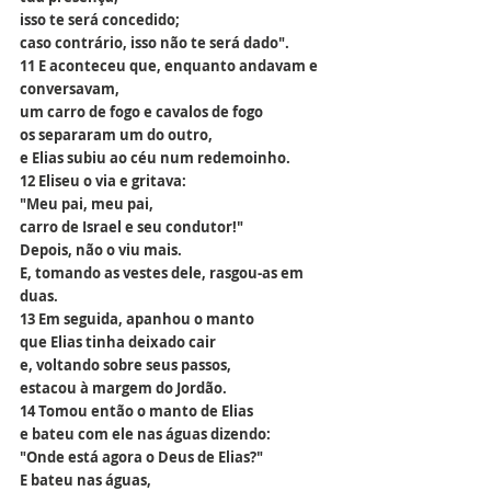
isso te será concedido;
caso contrário, isso não te será dado".
11 E aconteceu que, enquanto andavam e 
conversavam,
um carro de fogo e cavalos de fogo
os separaram um do outro,
e Elias subiu ao céu num redemoinho.
12 Eliseu o via e gritava:
"Meu pai, meu pai, 
carro de Israel e seu condutor!"
Depois, não o viu mais.
E, tomando as vestes dele, rasgou-as em 
duas.
13 Em seguida, apanhou o manto
que Elias tinha deixado cair
e, voltando sobre seus passos,
estacou à margem do Jordão.
14 Tomou então o manto de Elias
e bateu com ele nas águas dizendo:
"Onde está agora o Deus de Elias?"
E bateu nas águas,