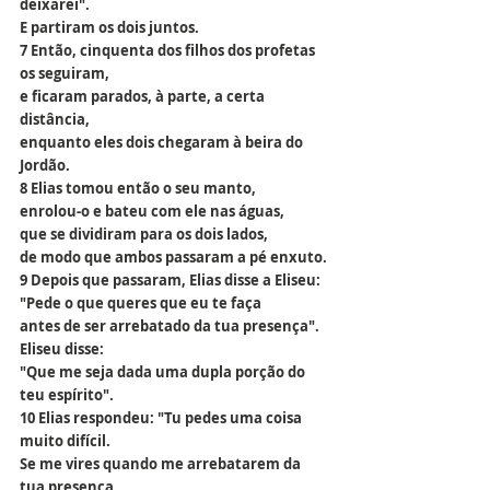
deixarei".
E partiram os dois juntos.
7 Então, cinquenta dos filhos dos profetas 
os seguiram,
e ficaram parados, à parte, a certa 
distância,
enquanto eles dois chegaram à beira do 
Jordão.
8 Elias tomou então o seu manto,
enrolou-o e bateu com ele nas águas,
que se dividiram para os dois lados,
de modo que ambos passaram a pé enxuto.
9 Depois que passaram, Elias disse a Eliseu:
"Pede o que queres que eu te faça
antes de ser arrebatado da tua presença".
Eliseu disse:
"Que me seja dada uma dupla porção do 
teu espírito".
10 Elias respondeu: "Tu pedes uma coisa 
muito difícil.
Se me vires quando me arrebatarem da 
tua presença,