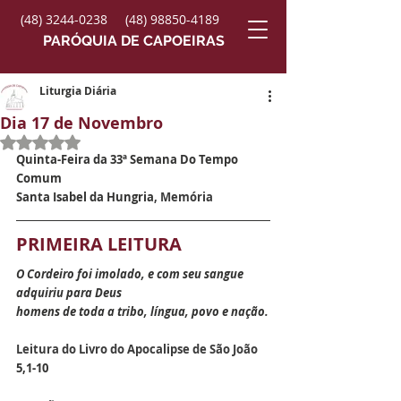
(48) 3244-0238
(48) 98850-4189
PARÓQUIA DE CAPOEIRAS
Liturgia Diária
Dia 17 de Novembro
Avaliado com NaN de 5 estrelas.
Quinta-Feira da 33ª Semana Do Tempo 
Comum
Santa Isabel da Hungria
, Memória
PRIMEIRA LEITURA
O Cordeiro foi imolado, e com seu sangue 
adquiriu para Deus
homens de toda a tribo, língua, povo e nação.
Leitura do Livro do Apocalipse de São João
5,1-10