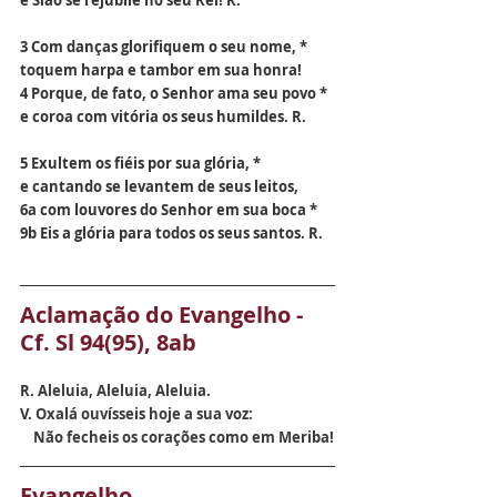
e Sião se rejubile no seu Rei! R.
3 Com danças glorifiquem o seu nome, *
toquem harpa e tambor em sua honra!
4 Porque, de fato, o Senhor ama seu povo *
e coroa com vitória os seus humildes. R.
5 Exultem os fiéis por sua glória, *
e cantando se levantem de seus leitos,
6a com louvores do Senhor em sua boca *
9b Eis a glória para todos os seus santos. R.
Aclamação do Evangelho - 
Cf. Sl 94(95), 8ab
R. 
Aleluia, Aleluia, Aleluia.
V. 
Oxalá ouvísseis hoje a sua voz:
    Não fecheis os corações como em Meriba!
Evangelho