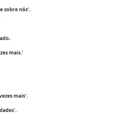
 sobre nós'.
.
rado.
zes mais.'
ezes mais'.
dades'.