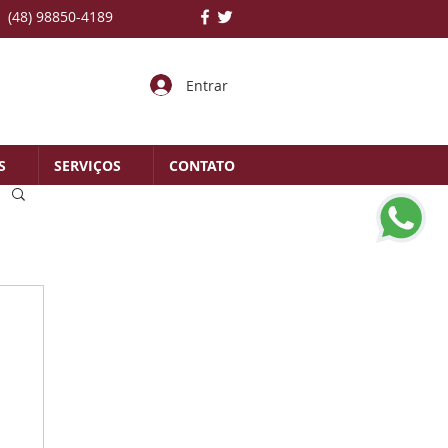
(48) 98850-4189
Entrar
S
SERVIÇOS
CONTATO