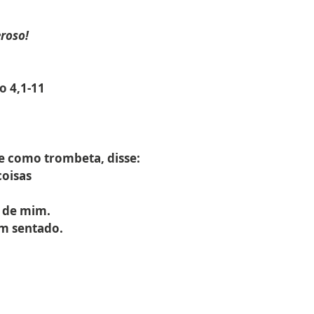
roso!
o 
4,1-11
me como trombeta, disse:
coisas
a de mim.
ém sentado.