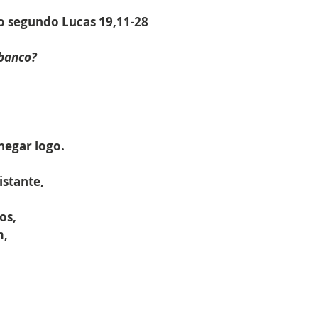
o segundo Lucas 
19,11-28
 banco?
hegar logo.
stante,
os,
m,