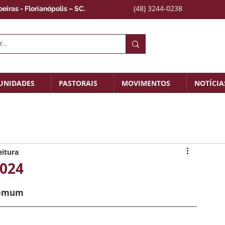
(48) 3244-0238
iras - Florianópolis – SC.
UNIDADES
PASTORAIS
MOVIMENTOS
NOTÍCIA
eitura
2024
Comum