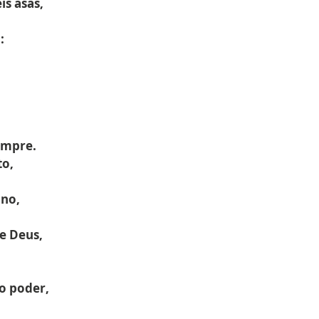
is asas,
:
empre.
to,
ono,
e Deus,
 o poder,