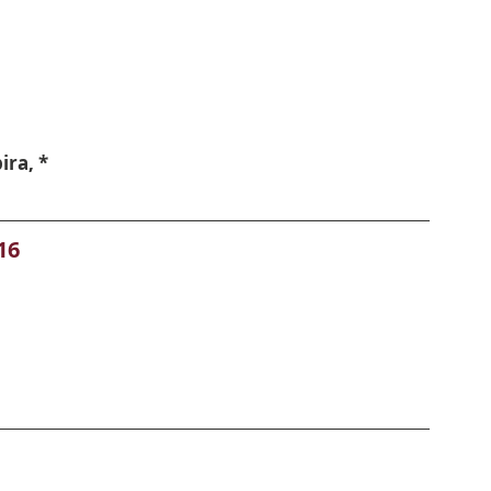
ira, *
16