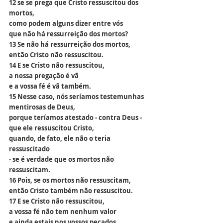
12 se se prega que Cristo ressuscitou dos 
mortos,
como podem alguns dizer entre vós
que não há ressurreição dos mortos?
13 Se não há ressurreição dos mortos,
então Cristo não ressuscitou.
14 E se Cristo não ressuscitou,
a nossa pregação é vã
e a vossa fé é vã também.
15 Nesse caso, nós seríamos testemunhas 
mentirosas de Deus,
porque teríamos atestado - contra Deus -
que ele ressuscitou Cristo,
quando, de fato, ele não o teria 
ressuscitado
- se é verdade que os mortos não 
ressuscitam.
16 Pois, se os mortos não ressuscitam,
então Cristo também não ressuscitou.
17 E se Cristo não ressuscitou,
a vossa fé não tem nenhum valor
e ainda estais nos vossos pecados.