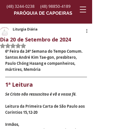
(48) 3244-0238
(48) 98850-4189
PARÓQUIA DE CAPOEIRAS
Liturgia Diária
Dia 20 de Setembro de 2024
Avaliado com NaN de 5 estrelas.
6ª Feira da 24ª Semana do Tempo Comum.
Santos André Kim Tae-gon, presbítero, 
Paulo Chóng Hasang e companheiros, 
mártires
, Memória
1ª Leitura
Se Cristo não ressuscitou é vã a vossa fé.
Leitura da Primeira Carta de São Paulo aos 
Coríntios 
15,12-20
Irmãos,