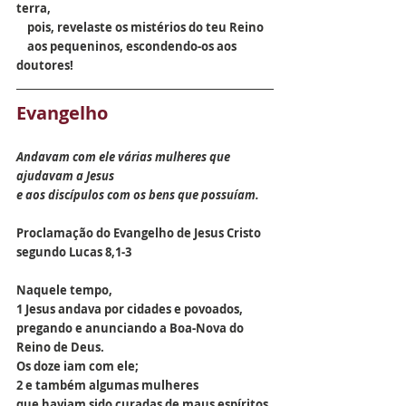
terra, 
    pois, revelaste os mistérios do teu Reino
    aos pequeninos, escondendo-os aos 
doutores!
Evangelho
Andavam com ele várias mulheres que 
ajudavam a Jesus
e aos discípulos com os bens que possuíam.
Proclamação do Evangelho de Jesus Cristo 
segundo Lucas 
8,1-3
Naquele tempo,
1 Jesus andava por cidades e povoados,
pregando e anunciando a Boa-Nova do 
Reino de Deus.
Os doze iam com ele;
2 e também algumas mulheres
que haviam sido curadas de maus espíritos 