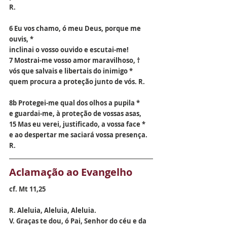
R.
6 Eu vos chamo, ó meu Deus, porque me 
ouvis, *
inclinai o vosso ouvido e escutai-me!
7 Mostrai-me vosso amor maravilhoso, †
vós que salvais e libertais do inimigo *
quem procura a proteção junto de vós. R.
8b Protegei-me qual dos olhos a pupila *
e guardai-me, à proteção de vossas asas,
15 Mas eu verei, justificado, a vossa face *
e ao despertar me saciará vossa presença. 
R.
Aclamação ao Evangelho
cf. Mt 11,25
R. Aleluia, Aleluia, Aleluia.
V. Graças te dou, ó Pai, Senhor do céu e da 