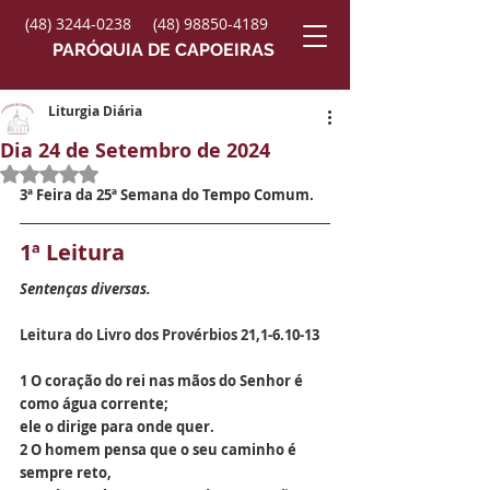
(48) 3244-0238
(48) 98850-4189
PARÓQUIA DE CAPOEIRAS
Liturgia Diária
Dia 24 de Setembro de 2024
Avaliado com NaN de 5 estrelas.
3ª Feira da 25ª Semana do Tempo Comum.
1ª Leitura
Sentenças diversas.
Leitura do Livro dos Provérbios 
21,1-6.10-13
1 O coração do rei nas mãos do Senhor é 
como água corrente;
ele o dirige para onde quer.
2 O homem pensa que o seu caminho é 
sempre reto,