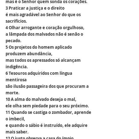
mas é o Senhor quem sonda os corações.
3 Praticar a justiça e o direito
é mais agradável ao Senhor do que os 
sacrifícios.
4 Olhar arrogante e coração orgulhoso,
a lâmpada dos malvados não é senão o 
pecado.
5 Os projetos do homem aplicado 
produzem abundância,
mas todos os apressados só alcançam 
indigência.
6 Tesouros adquiridos com língua 
mentirosa
são ilusão passageira dos que procuram a 
morte.
10 A alma do malvado deseja o mal,
ele olha sem piedade para o seu próximo.
11 Quando se castiga o zombador, aprende 
o imbecil,
e quando o sábio é instruído, ele adquire 
mais saber.
12 O justo observa a casa do ímpio