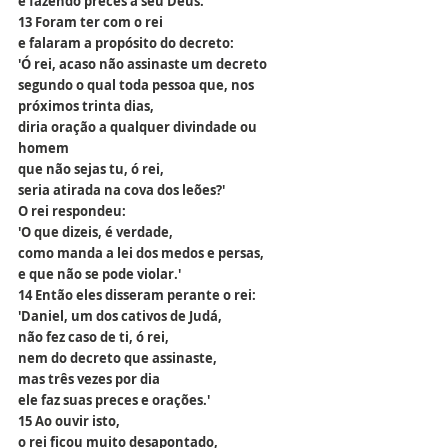
e fazendo preces a seu Deus.
13 Foram ter com o rei
e falaram a propósito do decreto:
'Ó rei, acaso não assinaste um decreto
segundo o qual toda pessoa que, nos 
próximos trinta dias,
diria oração a qualquer divindade ou 
homem
que não sejas tu, ó rei,
seria atirada na cova dos leões?'
O rei respondeu:
'O que dizeis, é verdade,
como manda a lei dos medos e persas,
e que não se pode violar.'
14 Então eles disseram perante o rei:
'Daniel, um dos cativos de Judá,
não fez caso de ti, ó rei,
nem do decreto que assinaste,
mas três vezes por dia
ele faz suas preces e orações.'
15 Ao ouvir isto,
o rei ficou muito desapontado,