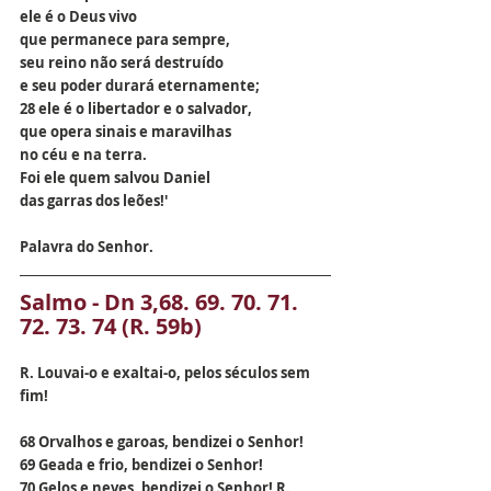
ele é o Deus vivo
que permanece para sempre,
seu reino não será destruído
e seu poder durará eternamente;
28 ele é o libertador e o salvador,
que opera sinais e maravilhas
no céu e na terra.
Foi ele quem salvou Daniel
das garras dos leões!'
Palavra do Senhor.
Salmo - Dn 3,68. 69. 70. 71. 
72. 73. 74 (R. 59b)
R. Louvai-o e exaltai-o, pelos séculos sem 
fim!
68 Orvalhos e garoas, bendizei o Senhor! 
69 Geada e frio, bendizei o Senhor! 
70 Gelos e neves, bendizei o Senhor! R.