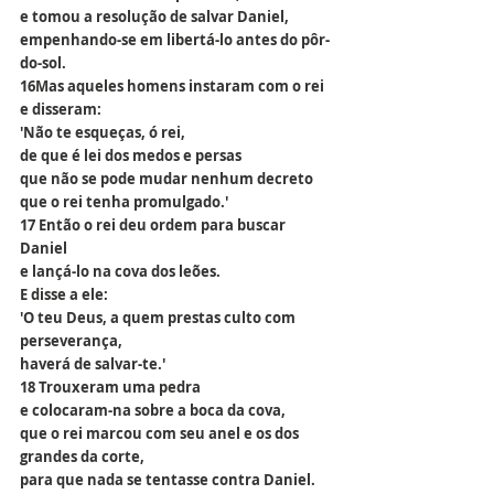
e tomou a resolução de salvar Daniel,
empenhando-se em libertá-lo antes do pôr-
do-sol.
16Mas aqueles homens instaram com o rei 
e disseram:
'Não te esqueças, ó rei,
de que é lei dos medos e persas
que não se pode mudar nenhum decreto
que o rei tenha promulgado.'
17 Então o rei deu ordem para buscar 
Daniel
e lançá-lo na cova dos leões.
E disse a ele:
'O teu Deus, a quem prestas culto com 
perseverança,
haverá de salvar-te.'
18 Trouxeram uma pedra
e colocaram-na sobre a boca da cova,
que o rei marcou com seu anel e os dos 
grandes da corte,
para que nada se tentasse contra Daniel.