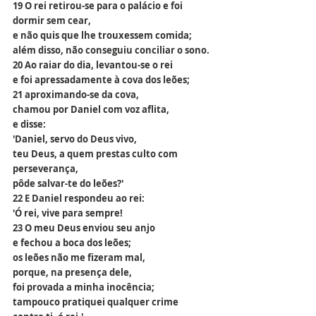
19 O rei retirou-se para o palácio e foi 
dormir sem cear,
e não quis que lhe trouxessem comida;
além disso, não conseguiu conciliar o sono.
20 Ao raiar do dia, levantou-se o rei
e foi apressadamente à cova dos leões;
21 aproximando-se da cova,
chamou por Daniel com voz aflita,
e disse:
'Daniel, servo do Deus vivo,
teu Deus, a quem prestas culto com 
perseverança,
pôde salvar-te do leões?'
22 E Daniel respondeu ao rei:
'Ó rei, vive para sempre!
23 O meu Deus enviou seu anjo
e fechou a boca dos leões;
os leões não me fizeram mal,
porque, na presença dele,
foi provada a minha inocência;
tampouco pratiquei qualquer crime