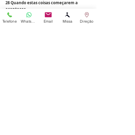
28 Quando estas coisas começarem a 
acontecer,
levantai-vos e erguei a cabeça,
Telefone
WhatsApp
Email
Missa
Direção
porque a vossa libertação está próxima.'
Palavra da Salvação.
Liturgia
Posts recentes