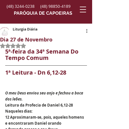
(48) 3244-0238
(48) 98850-4189
PARÓQUIA DE CAPOEIRAS
Liturgia Diária
Dia 27 de Novembro
Avaliado com NaN de 5 estrelas.
5ª-feira da 34ª Semana Do 
Tempo Comum
1ª Leitura - Dn 6,12-28
O meu Deus enviou seu anjo e fechou a boca 
dos leões.
Leitura da Profecia de Daniel 6,12-28
Naqueles dias:
12 Aproximaram-se, pois, aqueles homens
e encontraram Daniel orando