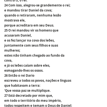
contra ti, ó rei.'
24 Com isso, alegrou-se grandemente o rei;
e mandou tirar Daniel da cova;
quando o retiraram, nenhuma lesão 
mostrava ele,
porque acreditara em seu Deus.
25 O rei mandou vir os homens que 
acusaram Daniel,
e os fez lançar na cova dos leões,
juntamente com seus filhos e suas 
mulheres;
estes não tinham chegado ao fundo da 
cova,
e já os leões caíam sobre eles,
esmagando-lhes os ossos.
26 Então o rei Dario
escreveu a todos os povos, nações e línguas
que habitavam a terra:
'Que vossa paz se multiplique.
27 Está decretado por mim que,
em todo o território do meu império,
todos respeitem e temam o Deus de Daniel: