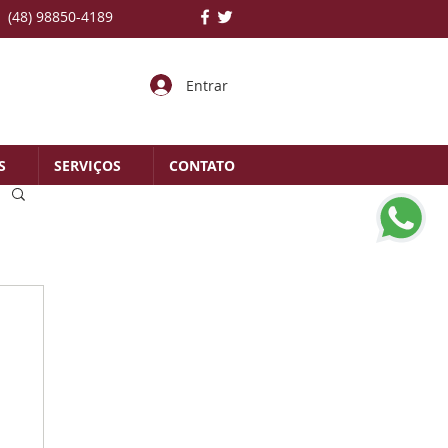
(48) 98850-4189
Entrar
S
SERVIÇOS
CONTATO