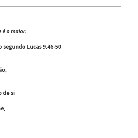
 é o maior.
o segundo Lucas 
9,46-50
ão,
 de si
e,