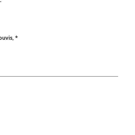
.
uvis, *