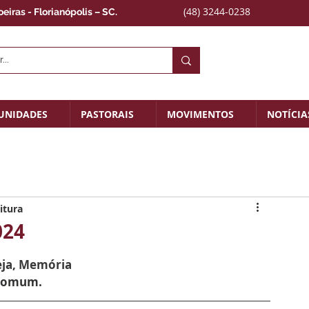
(48) 3244-0238
iras - Florianópolis – SC.
UNIDADES
PASTORAIS
MOVIMENTOS
NOTÍCIA
itura
024
eja
, Memória
 Comum.