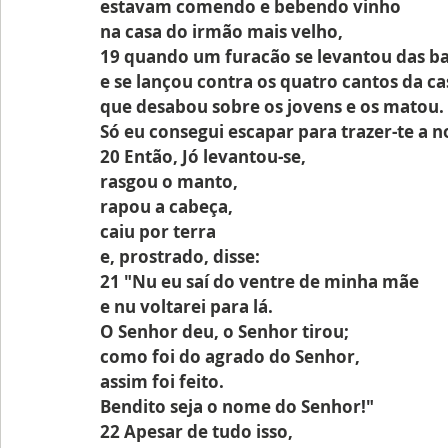
estavam comendo e bebendo vinho
na casa do irmão mais velho,
19 quando um furacão se levantou das b
e se lançou contra os quatro cantos da ca
que desabou sobre os jovens e os matou.
Só eu consegui escapar para trazer-te a no
20 Então, Jó levantou-se,
rasgou o manto,
rapou a cabeça,
caiu por terra
e, prostrado, disse:
21 "Nu eu saí do ventre de minha mãe
e nu voltarei para lá.
O Senhor deu, o Senhor tirou;
como foi do agrado do Senhor,
assim foi feito.
Bendito seja o nome do Senhor!"
22 Apesar de tudo isso,