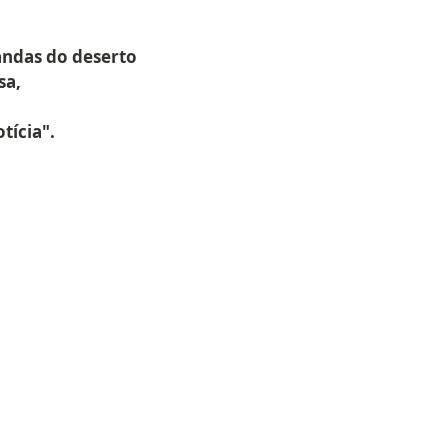
andas do deserto
sa,
tícia".