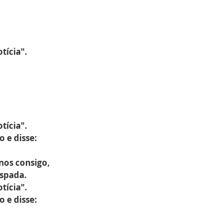
tícia".
tícia".
 e disse:
nos consigo,
espada.
tícia".
 e disse: