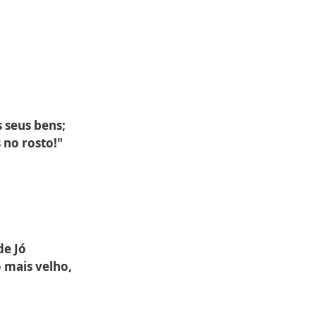
 seus bens;
 no rosto!"
de Jó
 mais velho,