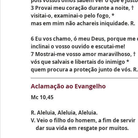
pois vossos olhos sabem ver o que é justo
3 Provai meu coração durante a noite, †
visitai-o, examinai-o pelo fogo, *
mas em mim não achareis iniquidade. R.
6 Eu vos chamo, ó meu Deus, porque me o
inclinai o vosso ouvido e escutai-me!
7 Mostrai-me vosso amor maravilhoso, †
vós que salvais e libertais do inimigo *
quem procura a proteção junto de vós. R.
Aclamação ao Evangelho
Mc 10,45
R. Aleluia, Aleluia, Aleluia.
V. Veio o filho do homem, a fim de servir 
    dar sua vida em resgate por muitos.