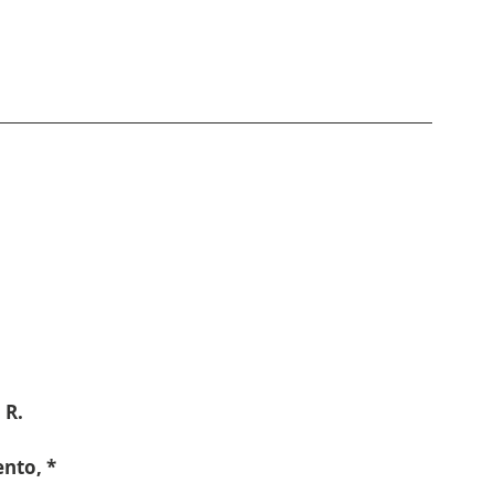
 R.
nto, *