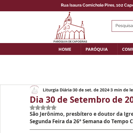
Rua Isaura Comichole Pires, 102 Capoe
PARÓQUIA DE CAPOEIRAS
HOME
PARÓQUIA
COM
Liturgia Diária
30 de set. de 2024
3 min de le
Dia 30 de Setembro de 2
Avaliado com NaN de 5 estrelas.
São Jerônimo, presbítero e doutor da Igr
Segunda Feira da 26ª Semana do Tempo