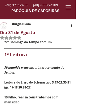
(48) 3244-0238
(48) 98850-4189
PARÓQUIA DE CAPOEIRAS
Liturgia Diária
Dia 31 de Agosto
Avaliado com NaN de 5 estrelas.
22º Domingo do Tempo Comum.
1ª Leitura
Sê humilde e encontrarás graça diante do 
Senhor.
Leitura do Livro do Eclesiástico 
3,19-21.30-31 
(gr. 17-18.20.28-29)
19 Filho, realiza teus trabalhos com 
mansidão