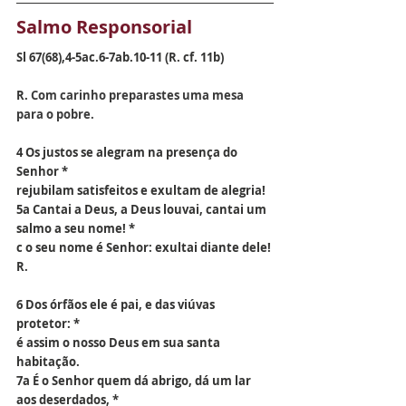
Salmo Responsorial 
Sl 67(68),4-5ac.6-7ab.10-11 (R. cf. 11b)
R.
 Com carinho preparastes uma mesa 
para o pobre.
4 Os justos se alegram na presença do 
Senhor *
rejubilam satisfeitos e exultam de alegria!
5a Cantai a Deus, a Deus louvai, cantai um 
salmo a seu nome! *
c o seu nome é Senhor: exultai diante dele! 
R.
6 Dos órfãos ele é pai, e das viúvas 
protetor: *
é assim o nosso Deus em sua santa 
habitação.
7a É o Senhor quem dá abrigo, dá um lar 
aos deserdados, *