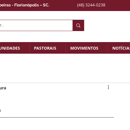
(48) 3244-0238
iras - Florianópolis – SC.
UNIDADES
PASTORAIS
MOVIMENTOS
NOTÍCIA
tura
m