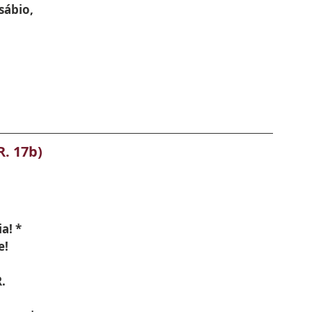
sábio,
R. 17b)
a! *
e!
.