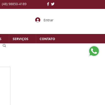
(48) 98850-4189
Entrar
S
SERVIÇOS
CONTATO