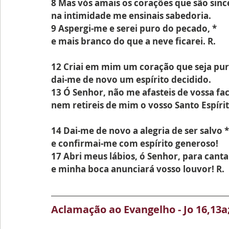
8 Mas vós amais os corações que são sinc
na intimidade me ensinais sabedoria.
9 Aspergi-me e serei puro do pecado, *
e mais branco do que a neve ficarei. R.
12 Criai em mim um coração que seja pur
dai-me de novo um espírito decidido.
13 Ó Senhor, não me afasteis de vossa fac
nem retireis de mim o vosso Santo Espírit
14 Dai-me de novo a alegria de ser salvo *
e confirmai-me com espírito generoso!
17 Abri meus lábios, ó Senhor, para canta
e minha boca anunciará vosso louvor! R.
Aclamação ao Evangelho - 
Jo 16,13a