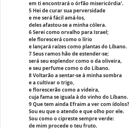
em ti encontrará o órfão misericórdia'.
5 Hei de curar sua perversidade
e me será fácil amá-los,
deles afastou-se a minha cólera.
6 Serei como orvalho para Israel;
ele florescerá como o lírio
e lançará raízes como plantas do Líbano.
7 Seus ramos hão de estender-se;
será seu esplendor como o da oliveira,
e seu perfume como o do Líbano.
8 Voltarão a sentar-se à minha sombra
e a cultivar o trigo,
e florescerão como a videira,
cuja fama se iguala à do vinho do Líbano.
9 Que tem ainda Efraim a ver com ídolos
Sou eu que o atendo e que olho por ele.
Sou como o cipreste sempre verde:
de mim procede o teu fruto.