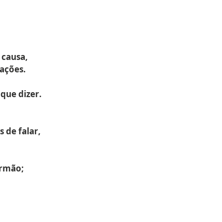
 causa,
ações.
que dizer.
 de falar,
irmão;