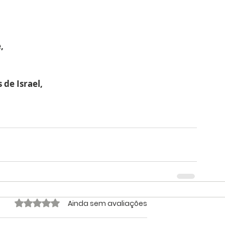
, 
 de Israel,
Avaliado com 0 de 5 estrelas.
Ainda sem avaliações