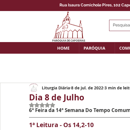
Rua Isaura Comichole Pires, 102 Capoe
PARÓQUIA DE CAPOEIRAS
HOME
PARÓQUIA
COM
Liturgia Diária
8 de jul. de 2022
3 min de lei
Dia 8 de Julho
Avaliado com NaN de 5 estrelas.
6ª Feira da 14ª Semana Do Tempo Comu
1ª Leitura - 
Os 14,2-10