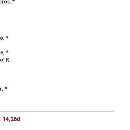
eros, *
o, *
e, *
o! R.
r, *
; 14,26d