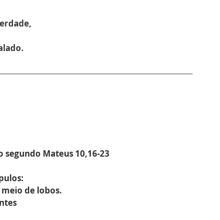
verdade,
falado.
to segundo Mateus 
10,16-23
pulos:
 meio de lobos.
ntes