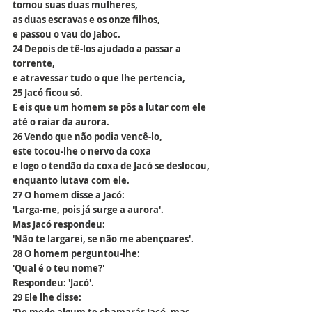
tomou suas duas mulheres,
as duas escravas e os onze filhos,
e passou o vau do Jaboc.
24 Depois de tê-los ajudado a passar a 
torrente,
e atravessar tudo o que lhe pertencia,
25 Jacó ficou só.
E eis que um homem se pôs a lutar com ele
até o raiar da aurora.
26 Vendo que não podia vencê-lo,
este tocou-lhe o nervo da coxa
e logo o tendão da coxa de Jacó se deslocou,
enquanto lutava com ele.
27 O homem disse a Jacó:
'Larga-me, pois já surge a aurora'.
Mas Jacó respondeu:
'Não te largarei, se não me abençoares'.
28 O homem perguntou-lhe:
'Qual é o teu nome?'
Respondeu: 'Jacó'.
29 Ele lhe disse: