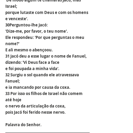
'De modo algum te chamarás Jacó, mas 
Israel;
porque lutaste com Deus e com os homens 
e venceste'.
30Perguntou-lhe Jacó:
'Dize-me, por favor, o teu nome'.
Ele respondeu: 'Por que perguntas o meu 
nome?'
E ali mesmo o abençoou.
31 Jacó deu a esse lugar o nome de Fanuel,
dizendo: 'Vi Deus face a face
e foi poupada a minha vida'.
32 Surgiu o sol quando ele atravessava 
Fanuel;
e ia mancando por causa da coxa.
33 Por isso os filhos de Israel não comem 
até hoje
o nervo da articulação da coxa,
pois Jacó foi ferido nesse nervo.
Palavra do Senhor.