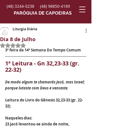
(48) 3244-0238
(48) 98850-4189
PARÓQUIA DE CAPOEIRAS
Liturgia Diária
Dia 8 de Julho
Avaliado com NaN de 5 estrelas.
3ª feira da 14ª Semana Do Tempo Comum
1ª Leitura - Gn 32,23-33 (gr. 
22-32)
De modo algum te chamarás Jacó, mas Israel; 
porque lutaste com Deus e venceste.
Leitura do Livro do Gênesis 32,23-33 (gr. 22-
32)
Naqueles dias:
23 Jacó levantou-se ainda de noite,