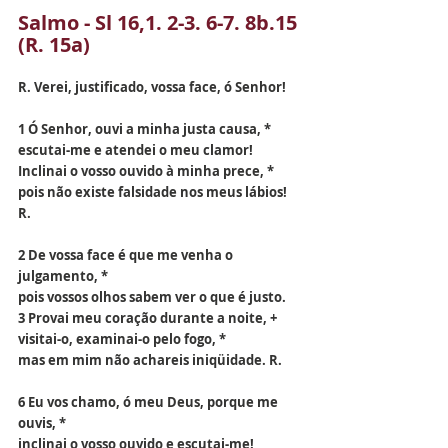
Salmo - Sl 16,1. 2-3. 6-7. 8b.15 
(R. 15a)
R. Verei, justificado, vossa face, ó Senhor!
1 Ó Senhor, ouvi a minha justa causa, *
escutai-me e atendei o meu clamor!
Inclinai o vosso ouvido à minha prece, *
pois não existe falsidade nos meus lábios! 
R.
2 De vossa face é que me venha o 
julgamento, *
pois vossos olhos sabem ver o que é justo.
3 Provai meu coração durante a noite, +
visitai-o, examinai-o pelo fogo, *
mas em mim não achareis iniqüidade. R.
6 Eu vos chamo, ó meu Deus, porque me 
ouvis, *
inclinai o vosso ouvido e escutai-me!