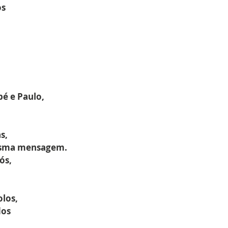
os
é e Paulo,
s,
mesma mensagem.
ós,
olos,
dos