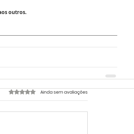
aos outros.
Avaliado com 0 de 5 estrelas.
Ainda sem avaliações