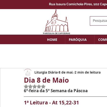
Rua Isaura Comichole Pires, 102 Capoe
PARÓQUIA DE CAPOEIRAS
HOME
PARÓQUIA
COM
Liturgia Diária
8 de mai.
2 min de leitura
Dia 8 de Maio
Avaliado com NaN de 5 estrelas.
6ª-feira da 5ª Semana da Páscoa
1ª Leitura - At 15,22-31