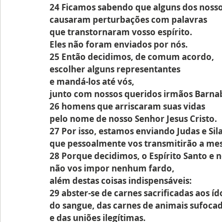
24 Ficamos sabendo que alguns dos noss
causaram perturbações com palavras
que transtornaram vosso espírito.
Eles não foram enviados por nós.
25 Então decidimos, de comum acordo,
escolher alguns representantes
e mandá-los até vós,
junto com nossos queridos irmãos Barnab
26 homens que arriscaram suas vidas
pelo nome de nosso Senhor Jesus Cristo.
27 Por isso, estamos enviando Judas e Sila
que pessoalmente vos transmitirão a 
28 Porque decidimos, o Espírito Santo e n
não vos impor nenhum fardo,
além destas coisas indispensáveis:
29 abster-se de carnes sacrificadas aos íd
do sangue, das carnes de animais sufoca
e das uniões ilegítimas.