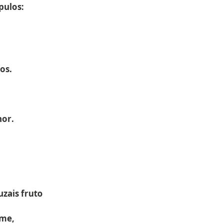
pulos:
os.
hor.
uzais fruto
ome,