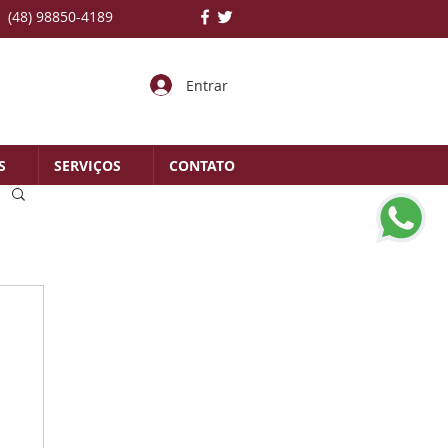
(48) 98850-4189
Entrar
S
SERVIÇOS
CONTATO