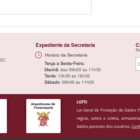
Expediente da Secretaria
C
R
Horário da Secretaria
 SC.
Terça a Sexta-Feira:
Manhã
: das 09h00 às 11h30
Tarde
: 13h30 às 16h30
Sábado
: 09h00 às 11h00
LGPD
:
Lei Geral de Proteção de Dados P
regras, sobre a coleta, armaze
dados pessoais dos usuários.
Conf