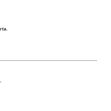
rta.
.