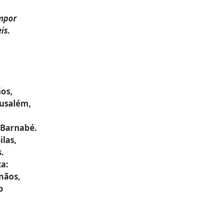
impor
is.
os,
usalém,
 Barnabé.
las,
.
ta:
rmãos,
o