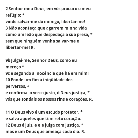
2 Senhor meu Deus, em vós procuro o meu 
refúgio: *
vinde salvar-me do inimigo, libertai-me!
3 Não aconteça que agarrem minha vida +
como um leão que despedaça a sua presa, *
sem que ninguém venha salvar-me e 
libertar-me! R.
9b Julgai-me, Senhor Deus, como eu 
mereço *
9c e segundo a inocência que há em mim!
10 Ponde um fim à iniqüidade dos 
perversos, +
e confirmai o vosso justo, ó Deus-justiça, *
vós que sondais os nossos rins e corações. R.
11 O Deus vivo é um escudo protetor, *
e salva aqueles que têm reto coração.
12 Deus é juiz, e ele julga com justiça, *
mas é um Deus que ameaça cada dia. R.