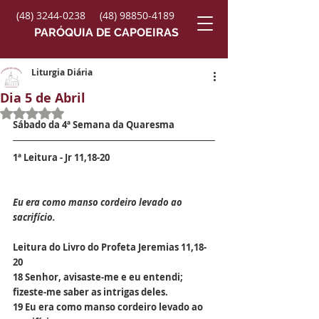
(48) 3244-0238
(48) 98850-4189
PARÓQUIA DE CAPOEIRAS
Liturgia Diária
Dia 5 de Abril
Avaliado com NaN de 5 estrelas.
Sábado da 4ª Semana da Quaresma
1ª Leitura - Jr 11,18-20
Eu era como manso cordeiro levado ao 
sacrifício.
Leitura do Livro do Profeta Jeremias 11,18-
20
18 Senhor, avisaste-me e eu entendi;
fizeste-me saber as intrigas deles.
19 Eu era como manso cordeiro levado ao 