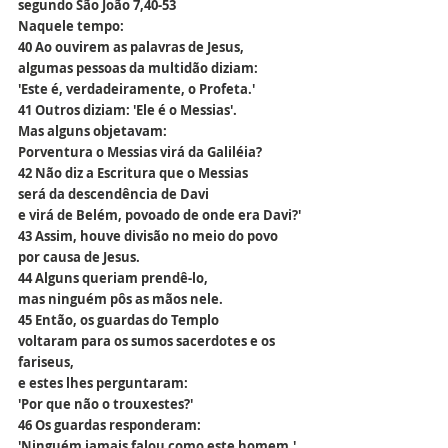
segundo São João 7,40-53
Naquele tempo:
40 Ao ouvirem as palavras de Jesus,
algumas pessoas da multidão diziam:
'Este é, verdadeiramente, o Profeta.'
41 Outros diziam: 'Ele é o Messias'.
Mas alguns objetavam:
Porventura o Messias virá da Galiléia?
42 Não diz a Escritura que o Messias
será da descendência de Davi
e virá de Belém, povoado de onde era Davi?'
43 Assim, houve divisão no meio do povo
por causa de Jesus.
44 Alguns queriam prendê-lo,
mas ninguém pôs as mãos nele.
45 Então, os guardas do Templo
voltaram para os sumos sacerdotes e os 
fariseus,
e estes lhes perguntaram:
'Por que não o trouxestes?'
46 Os guardas responderam:
'Ninguém jamais falou como este homem.'