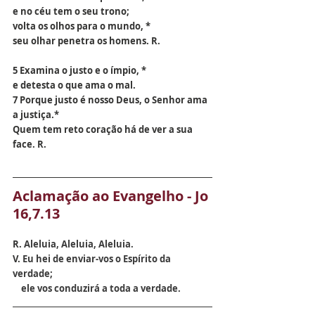
e no céu tem o seu trono;
volta os olhos para o mundo, *
seu olhar penetra os homens. R.
5 Examina o justo e o ímpio, *
e detesta o que ama o mal.
7 Porque justo é nosso Deus, o Senhor ama 
a justiça.*
Quem tem reto coração há de ver a sua 
face. R.
Aclamação ao Evangelho - Jo 
16,7.13
R. 
Aleluia, Aleluia, Aleluia.
V. 
Eu hei de enviar-vos o Espírito da 
verdade;
    ele vos conduzirá a toda a verdade.