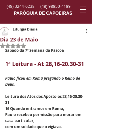
(48) 3244-0238
(48) 98850-4189
PARÓQUIA DE CAPOEIRAS
Liturgia Diária
Dia 23 de Maio
Avaliado com NaN de 5 estrelas.
Sábado da 7ª Semana da Páscoa
1ª Leitura - At 28,16-20.30-31
Paulo ficou em Roma pregando o Reino de 
Deus.
Leitura dos Atos dos Apóstolos 28,16-20.30-
31
16 Quando entramos em Roma,
Paulo recebeu permissão para morar em 
casa particular,
com um soldado que o vigiava.