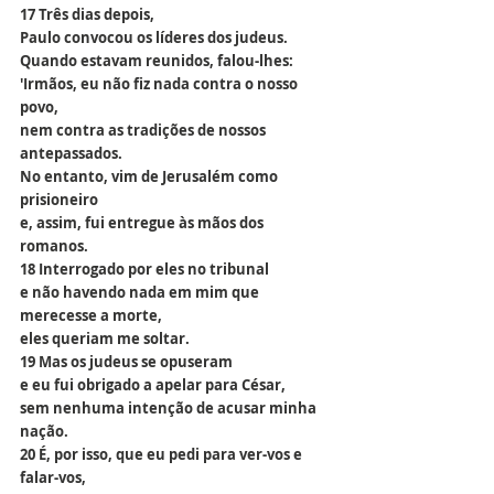
17 Três dias depois,
Paulo convocou os líderes dos judeus.
Quando estavam reunidos, falou-lhes:
'Irmãos, eu não fiz nada contra o nosso 
povo,
nem contra as tradições de nossos 
antepassados.
No entanto, vim de Jerusalém como 
prisioneiro
e, assim, fui entregue às mãos dos 
romanos.
18 Interrogado por eles no tribunal
e não havendo nada em mim que 
merecesse a morte,
eles queriam me soltar.
19 Mas os judeus se opuseram
e eu fui obrigado a apelar para César,
sem nenhuma intenção de acusar minha 
nação.
20 É, por isso, que eu pedi para ver-vos e 
falar-vos,