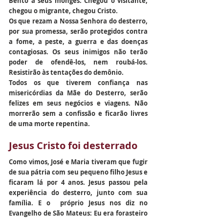
Bento a seus monges: Chegou o visitante, 
chegou o migrante, chegou Cristo.
Os que rezam a Nossa Senhora do desterro, 
por sua promessa, serão protegidos contra 
a fome, a peste, a guerra e das doenças 
contagiosas. Os seus inimigos não terão 
poder de ofendê-los, nem roubá-los. 
Resistirão às tentações do demônio.
Todos os que tiverem confiança nas 
misericórdias da Mãe do Desterro, serão 
felizes em seus negócios e viagens. Não 
morrerão sem a confissão e ficarão livres 
de uma morte repentina.
Jesus Cristo foi desterrado
Como vimos, José e Maria tiveram que fugir 
de sua pátria com seu pequeno filho Jesus e 
ficaram lá por 4 anos. Jesus passou pela 
experiência do desterro, junto com sua 
família. E o  próprio Jesus nos diz no 
Evangelho de São Mateus: Eu era forasteiro 