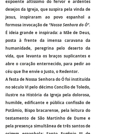
expoente altíssimo do fervor e ardentes 
desejos da Igreja, que suspira pela vinda de 
Jesus, inspiraram ao povo espanhol a 
formosa invocação de 
“Nossa Senhora do Ó”.
É ideia grande e inspirada: a Mãe de Deus, 
posta à frente da imensa caravana da 
humanidade, peregrina pelo deserto da 
vida, que levanta os braços suplicantes e 
abre o coração enternecido, para pedir ao 
céu que lhe envie o Justo, o Redentor.
A festa de Nossa Senhora do Ó foi instituída 
no século VI pelo décimo Concílio de Toledo, 
ilustre na História da Igreja pela dolorosa, 
humilde, edificante e pública confissão de 
Potâmio, Bispo bracarense, pela leitura do 
testamento de São Martinho de Dume e 
pela presença simultânea de três santos de 
origem espanhola: Santo Eugênio III de 