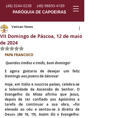
(48) 3244-0238
(48) 98850-4189
PARÓQUIA DE CAPOEIRAS
Vatican News
VII Domingo de Páscoa, 12 de maio
de 2024
Avaliado com NaN de 5 estrelas.
PAPA FRANCISCO
Queridos irmãos e irmãs, bom domingo! 
E agora gostaria de desejar um feliz 
Domingo aos jovens de Génova!
Hoje, em Itália e noutros países, celebra-se 
a Solenidade da Ascensão do Senhor. O 
Evangelho da Missa afirma que Jesus, 
depois de ter confiado aos Apóstolos a 
tarefa de continuar a sua obra, «foi 
elevado ao céu e sentou-se à direita de 
Deus» (
Mc
 16, 19). Assim diz o Evangelho: 