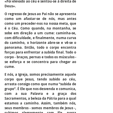
«Foi elevado ao céu e sentou-se à direita de 
Deus».
O regresso de Jesus ao Pai não se apresenta 
como um afastar-se de nós, mas antes 
como um preceder-nos na nossa meta, que 
é o Céu. Como quando, na montanha, se 
sobe em direção a um cume: caminha-se, 
com dificuldade, e finalmente, numa curva 
do caminho, o horizonte abre-se e vê-se o 
panorama. Então, todo o corpo encontra 
forças para enfrentar a subida final. Todo o 
corpo - braços, pernas e todos os músculos - 
se esforça e se concentra para chegar ao 
cume.
E nós, a Igreja, somos precisamente aquele 
corpo que Jesus, tendo subido ao céu, 
arrasta consigo como que numa “subida de 
grupo”. É Ele que nos desvenda e comunica, 
com a sua Palavra e a graça dos 
Sacramentos, a beleza da Pátria para a qual 
estamos a caminho. Assim, também nós, 
seus membros - somos membros de Jesus -, 
subimos alegremente com Ele, nossa 