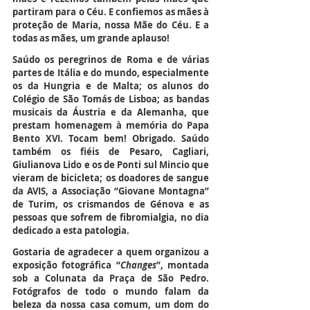
partiram para o Céu. E confiemos as mães à 
proteção de Maria, nossa Mãe do Céu. E a 
todas as mães, um grande aplauso!
Saúdo os peregrinos de Roma e de várias 
partes de Itália e do mundo, especialmente 
os da Hungria e de Malta; os alunos do 
Colégio de São Tomás de Lisboa; as bandas 
musicais da Áustria e da Alemanha, que 
prestam homenagem à memória do Papa 
Bento XVI. Tocam bem! Obrigado. Saúdo 
também os fiéis de Pesaro, Cagliari, 
Giulianova Lido e os de Ponti sul Mincio que 
vieram de bicicleta; os doadores de sangue 
da AVIS, a Associação “Giovane Montagna” 
de Turim, os crismandos de Génova e as 
pessoas que sofrem de fibromialgia, no dia 
dedicado a esta patologia.
Gostaria de agradecer a quem organizou a 
exposição fotográfica “
Changes
”, montada 
sob a Colunata da Praça de São Pedro. 
Fotógrafos de todo o mundo falam da 
beleza da nossa casa comum, um dom do 