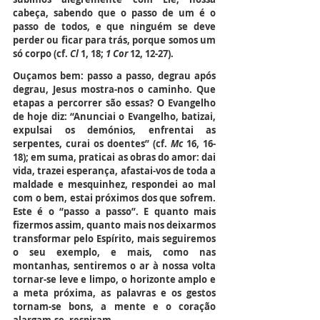
cabeça, sabendo que o passo de um é o 
passo de todos, e que ninguém se deve 
perder ou ficar para trás, porque somos um 
só corpo (cf. 
Cl
 1, 18; 
1 Cor
 12, 12-27). 
Ouçamos bem: passo a passo, degrau após 
degrau, Jesus mostra-nos o caminho. Que 
etapas a percorrer são essas? O Evangelho 
de hoje diz: “Anunciai o Evangelho, batizai, 
expulsai os demónios, enfrentai as 
serpentes, curai os doentes” (cf. 
Mc
 16, 16-
18); em suma, praticai as obras do amor: dai 
vida, trazei esperança, afastai-vos de toda a 
maldade e mesquinhez, respondei ao mal 
com o bem, estai próximos dos que sofrem. 
Este é o “passo a passo”. E quanto mais 
fizermos assim, quanto mais nos deixarmos 
transformar pelo Espírito, mais seguiremos 
o seu exemplo, e mais, como nas 
montanhas, sentiremos o ar à nossa volta 
tornar-se leve e limpo, o horizonte amplo e 
a meta próxima, as palavras e os gestos 
tornam-se bons, a mente e o coração 