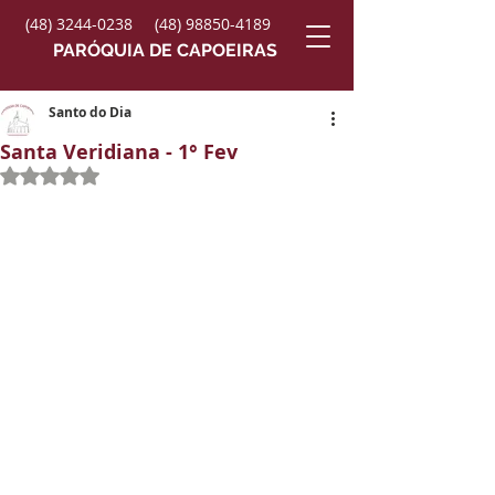
(48) 3244-0238
(48) 98850-4189
PARÓQUIA DE CAPOEIRAS
Santo do Dia
Santa Veridiana - 1° Fev
Avaliado com NaN de 5 estrelas.