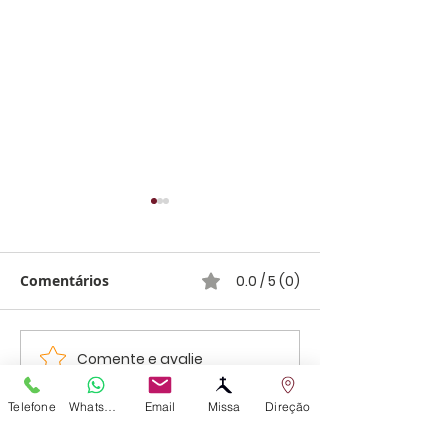
Comentários
0.0 / 5 (0)
Comente e avalie
Santa Teresa Benedita
São Domingos 
da Cruz - 9 de Agosto
Telefone
WhatsApp
Email
Missa
Direção