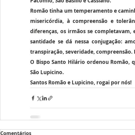
Pacômio, São Basílio e Cassiano.
Romão tinha um temperamento e caminhad
misericórdia, à compreensão e tolerânci
diferenças, os irmãos se completavam, 
santidade se dá nessa conjugação: amor,
transpiração, severidade, compreensão. E
O Bispo Santo Hilário ordenou Romão, qu
São Lupicino.
Santos Romão e Lupicino, rogai por nós!
Comentários