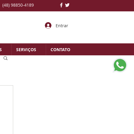
(48) 98850-4189
Entrar
S
SERVIÇOS
CONTATO