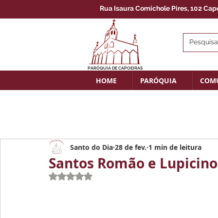
Rua Isaura Comichole Pires, 102 Capoe
PARÓQUIA DE CAPOEIRAS
HOME
PARÓQUIA
COM
Santo do Dia
28 de fev.
1 min de leitura
Santos Romão e Lupicino 
Avaliado com NaN de 5 estrelas.