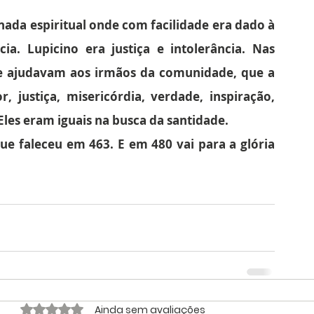
a espiritual onde com facilidade era dado à 
a. Lupicino era justiça e intolerância. Nas 
e ajudavam aos irmãos da comunidade, que a 
 justiça, misericórdia, verdade, inspiração, 
les eram iguais na busca da santidade.
e faleceu em 463. E em 480 vai para a glória 
Avaliado com 0 de 5 estrelas.
Ainda sem avaliações